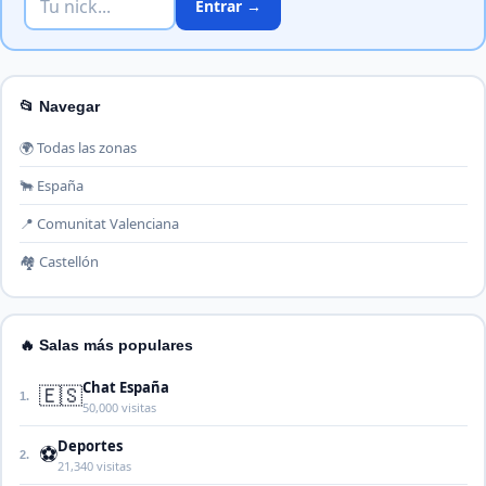
Entrar →
📂 Navegar
🌍 Todas las zonas
🐂 España
📍 Comunitat Valenciana
🏘️ Castellón
🔥 Salas más populares
Chat España
🇪🇸
1.
50,000 visitas
Deportes
⚽
2.
21,340 visitas