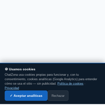
🍪 Usamos cookies
ChatZona usa cookies propias para funcionar y, con tu
consentimiento, cookies analíticas (Google Analytics) para entender
cómo se usa el sitio — sin publicidad.
Política de cookies
·
Privacidad
Rechazar
✓ Aceptar analíticas
Entrar al chat →