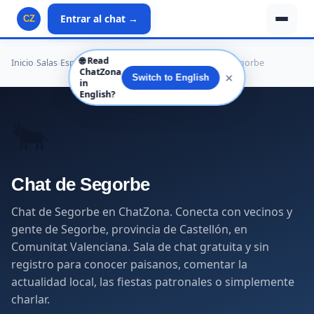
Entrar al chat →
CZ
🌐
Read
Inicio
›
Salas
›
España
›
Comunitat Valenciana
›
Castellón
›
Segorbe
ChatZona
✕
Switch to English
in
English?
🐂
Chat de Segorbe
Chat de Segorbe en ChatZona. Conecta con vecinos y
gente de Segorbe, provincia de Castellón, en
Comunitat Valenciana. Sala de chat gratuita y sin
registro para conocer paisanos, comentar la
actualidad local, las fiestas patronales o simplemente
charlar.