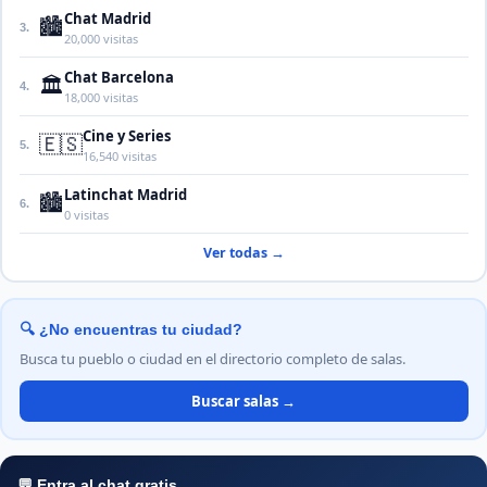
Chat Madrid
🏙️
3.
20,000 visitas
Chat Barcelona
🏛️
4.
18,000 visitas
Cine y Series
🇪🇸
5.
16,540 visitas
Latinchat Madrid
🏙️
6.
0 visitas
Ver todas →
🔍 ¿No encuentras tu ciudad?
Busca tu pueblo o ciudad en el directorio completo de salas.
Buscar salas →
💬 Entra al chat gratis