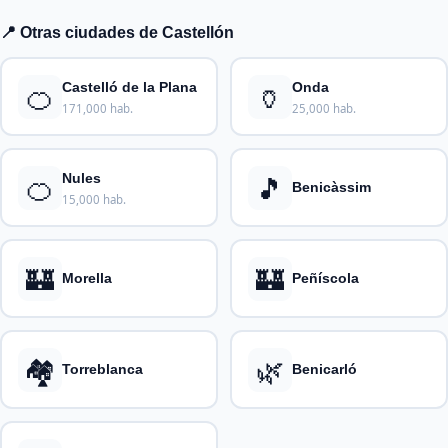
📍 Otras ciudades de Castellón
🍊
🏺
Castelló de la Plana
Onda
171,000 hab.
25,000 hab.
🍊
🎵
Nules
Benicàssim
15,000 hab.
🏰
🏰
Morella
Peñíscola
🏘️
🌿
Torreblanca
Benicarló