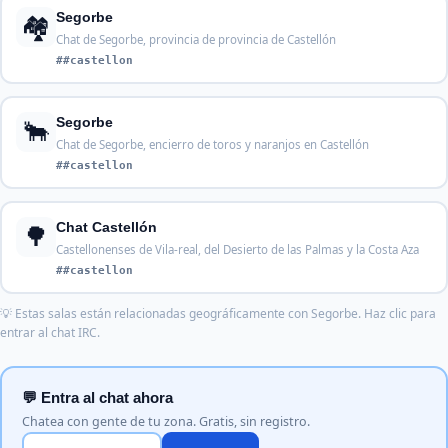
🏘️
Segorbe
Chat de Segorbe, provincia de provincia de Castellón
##castellon
🐂
Segorbe
Chat de Segorbe, encierro de toros y naranjos en Castellón
##castellon
🌳
Chat Castellón
Castellonenses de Vila-real, del Desierto de las Palmas y la Costa Aza
##castellon
💡 Estas salas están relacionadas geográficamente con Segorbe. Haz clic para
entrar al chat IRC.
💬 Entra al chat ahora
Chatea con gente de tu zona. Gratis, sin registro.