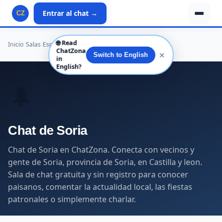
Entrar al chat →
CZ
🌐
Read
Inicio
›
Salas
›
España
›
Castilla y leon
›
Soria
›
Soria
ChatZona
✕
Switch to English
in
English?
🌲
Chat de Soria
Chat de Soria en ChatZona. Conecta con vecinos y
gente de Soria, provincia de Soria, en Castilla y leon.
Sala de chat gratuita y sin registro para conocer
paisanos, comentar la actualidad local, las fiestas
patronales o simplemente charlar.