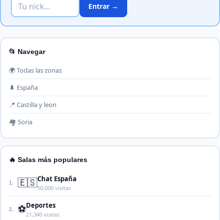
Entrar →
📂 Navegar
🌍 Todas las zonas
🌲 España
📍 Castilla y leon
🏘️ Soria
🔥 Salas más populares
Chat España
🇪🇸
1.
50,000 visitas
Deportes
⚽
2.
21,340 visitas