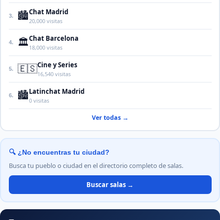
Chat Madrid
🏙️
3.
20,000 visitas
Chat Barcelona
🏛️
4.
18,000 visitas
Cine y Series
🇪🇸
5.
16,540 visitas
Latinchat Madrid
🏙️
6.
0 visitas
Ver todas →
🔍 ¿No encuentras tu ciudad?
Busca tu pueblo o ciudad en el directorio completo de salas.
Buscar salas →