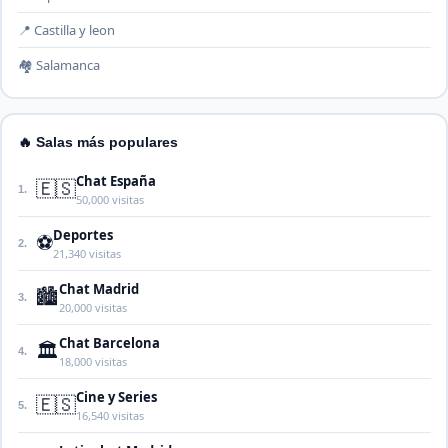
📍 Castilla y leon
🏘️ Salamanca
🔥 Salas más populares
Chat España
🇪🇸
1.
50,000 visitas
Deportes
⚽
2.
21,340 visitas
Chat Madrid
🏙️
3.
20,000 visitas
Chat Barcelona
🏛️
4.
18,000 visitas
Cine y Series
🇪🇸
5.
16,540 visitas