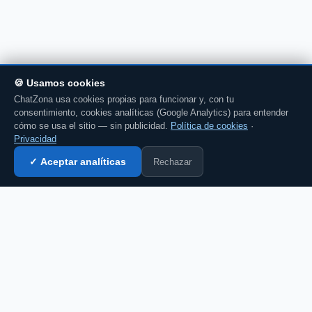
🍪 Usamos cookies
ChatZona usa cookies propias para funcionar y, con tu
consentimiento, cookies analíticas (Google Analytics) para entender
cómo se usa el sitio — sin publicidad.
Política de cookies
·
Privacidad
Rechazar
✓ Aceptar analíticas
Entrar al chat →
CZ
El portal de chat en español desde 2007.
Gratis, sin registro, para toda la comunidad
hispanohablante.