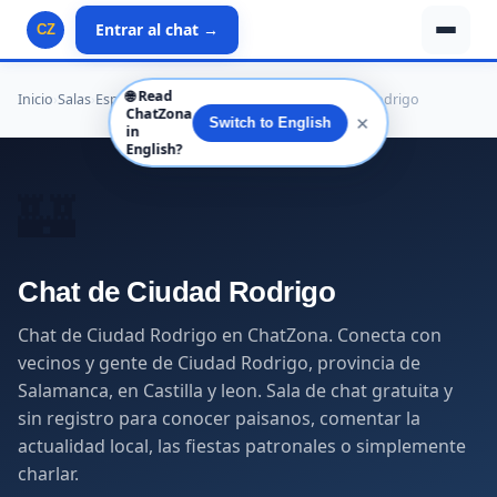
Entrar al chat →
CZ
🌐
Read
Inicio
›
Salas
›
España
›
Castilla y leon
›
Salamanca
›
Ciudad Rodrigo
ChatZona
✕
Switch to English
in
English?
🏰
Chat de Ciudad Rodrigo
Chat de Ciudad Rodrigo en ChatZona. Conecta con
vecinos y gente de Ciudad Rodrigo, provincia de
Salamanca, en Castilla y leon. Sala de chat gratuita y
sin registro para conocer paisanos, comentar la
actualidad local, las fiestas patronales o simplemente
charlar.