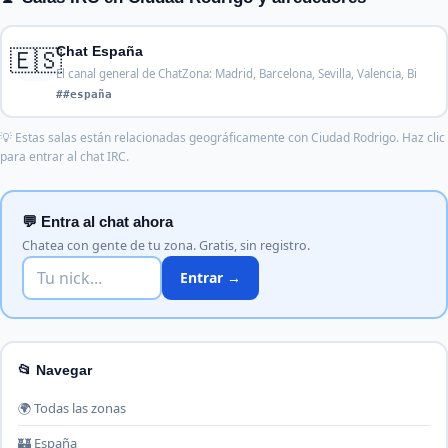
🇪🇸
Chat España
El canal general de ChatZona: Madrid, Barcelona, Sevilla, Valencia, Bi
##españa
💡 Estas salas están relacionadas geográficamente con Ciudad Rodrigo. Haz clic
para entrar al chat IRC.
💬 Entra al chat ahora
Chatea con gente de tu zona. Gratis, sin registro.
Entrar →
📂 Navegar
🌍 Todas las zonas
🏰 España