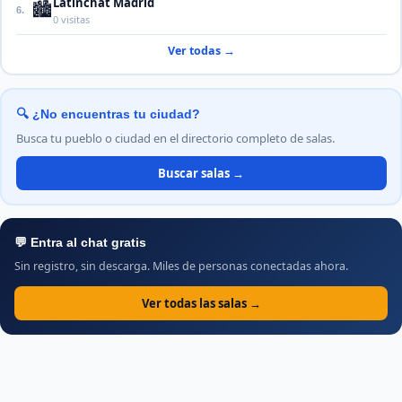
Latinchat Madrid
🏙️
6.
0 visitas
Ver todas →
🔍 ¿No encuentras tu ciudad?
Busca tu pueblo o ciudad en el directorio completo de salas.
Buscar salas →
💬 Entra al chat gratis
Sin registro, sin descarga. Miles de personas conectadas ahora.
Ver todas las salas →