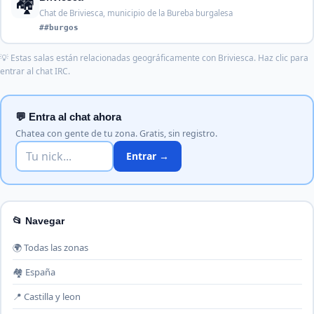
🏘️
Chat de Briviesca, municipio de la Bureba burgalesa
##burgos
💡 Estas salas están relacionadas geográficamente con Briviesca. Haz clic para
entrar al chat IRC.
💬 Entra al chat ahora
Chatea con gente de tu zona. Gratis, sin registro.
Entrar →
📂 Navegar
🌍 Todas las zonas
🏘️ España
📍 Castilla y leon