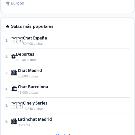
🏘️ Burgos
🔥 Salas más populares
Chat España
🇪🇸
1.
50,000 visitas
Deportes
⚽
2.
21,340 visitas
Chat Madrid
🏙️
3.
20,000 visitas
Chat Barcelona
🏛️
4.
18,000 visitas
Cine y Series
🇪🇸
5.
16,540 visitas
Latinchat Madrid
🏙️
6.
0 visitas