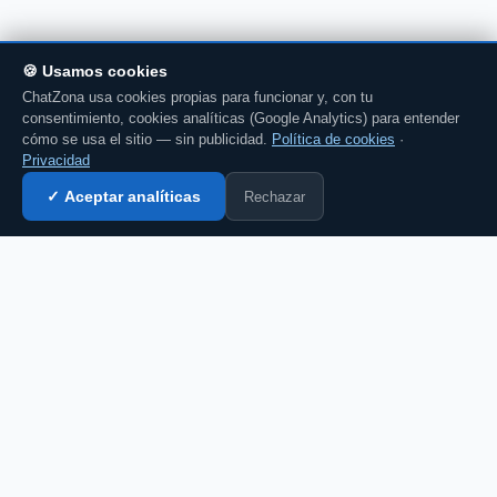
🍪 Usamos cookies
ChatZona usa cookies propias para funcionar y, con tu
consentimiento, cookies analíticas (Google Analytics) para entender
cómo se usa el sitio — sin publicidad.
Política de cookies
·
Privacidad
Rechazar
✓ Aceptar analíticas
Entrar al chat →
CZ
El portal de chat en español desde 2007.
Gratis, sin registro, para toda la comunidad
hispanohablante.
Español
English