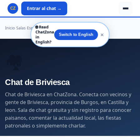
Entrar al chat →
CZ
🌐
Read
Inicio
›
Salas
›
España
›
Castilla y leon
›
Burgos
›
Briviesca
ChatZona
✕
Switch to English
in
English?
🏘️
Chat de Briviesca
Chat de Briviesca en ChatZona. Conecta con vecinos y
gente de Briviesca, provincia de Burgos, en Castilla y
leon. Sala de chat gratuita y sin registro para conocer
paisanos, comentar la actualidad local, las fiestas
patronales o simplemente charlar.