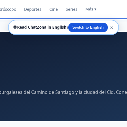
Más ▾
oróscopo
Deportes
Cine
Series
✕
🌐
Read ChatZona in English?
Switch to English
urgaleses del Camino de Santiago y la ciudad del Cid. Cone