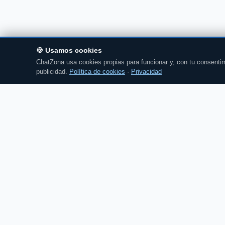
🍪 Usamos cookies
ChatZona usa cookies propias para funcionar y, con tu consentim
publicidad.
Política de cookies
·
Privacidad
Chat
Zona
CZ
El portal de chat en español desde 2007.
Gratis, sin registro, para toda la comunidad
hispanohablante.
Español
English