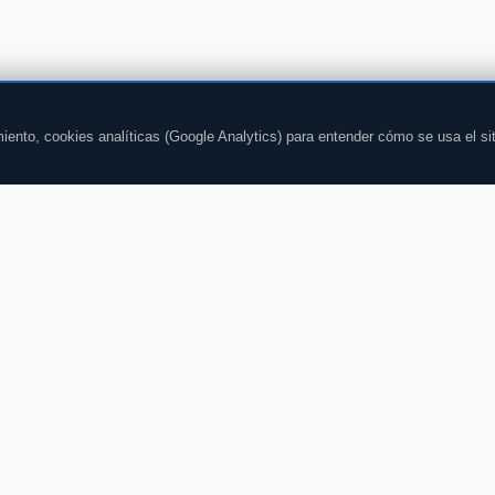
iento, cookies analíticas (Google Analytics) para entender cómo se usa el si
CHAT
CONTENIDOS
Todas las salas
Noticias
Chat gratis
Horóscopo
Chat sin registro
El tiempo
Chat gay
Deportes
Chat adultos +18
⚽ Partidos hoy