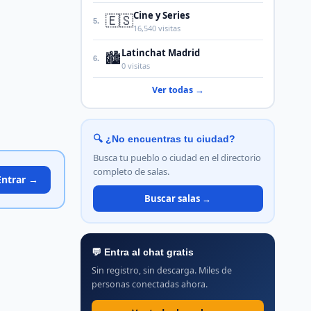
Cine y Series
🇪🇸
5.
16,540 visitas
Latinchat Madrid
🏙️
6.
0 visitas
Ver todas →
🔍 ¿No encuentras tu ciudad?
Busca tu pueblo o ciudad en el directorio
completo de salas.
Entrar →
Buscar salas →
💬 Entra al chat gratis
Sin registro, sin descarga. Miles de
personas conectadas ahora.