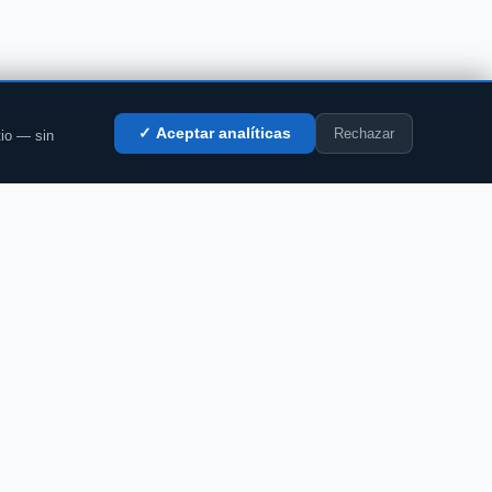
Rechazar
✓ Aceptar analíticas
tio — sin
LEGAL
Privacidad
Cookies
Aviso legal
Accesibilidad
Contacto