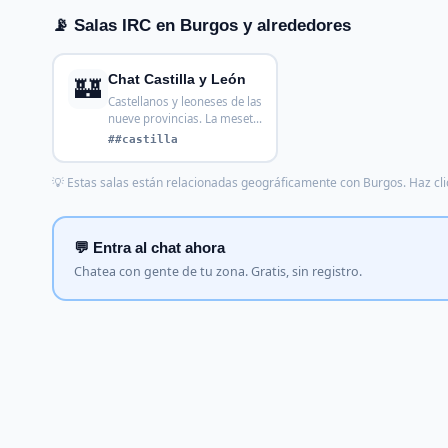
📡 Salas IRC en Burgos y alrededores
🏰
Chat Castilla y León
Castellanos y leoneses de las
nueve provincias. La meseta
más grande,
##castilla
💡 Estas salas están relacionadas geográficamente con Burgos. Haz clic
💬 Entra al chat ahora
Chatea con gente de tu zona. Gratis, sin registro.