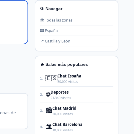
📂 Navegar
🌍 Todas las zonas
🏰 España
📍 Castilla y León
🔥 Salas más populares
Chat España
🇪🇸
1.
50,000 visitas
Deportes
⚽
2.
21,340 visitas
Chat Madrid
🏙️
3.
sonas de
20,000 visitas
Chat Barcelona
🏛️
4.
18,000 visitas