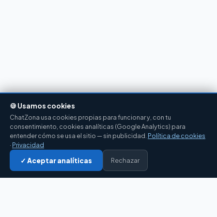
🍪 Usamos cookies
ChatZona usa cookies propias para funcionar y, con tu
consentimiento, cookies analíticas (Google Analytics) para
entender cómo se usa el sitio — sin publicidad.
Política de cookies
·
Privacidad
✓ Aceptar analíticas
Entrar al chat →
Rechazar