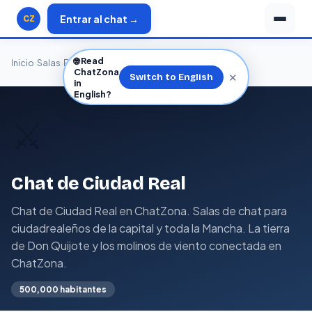
Entrar al chat →
CZ
🌐
Read
Inicio
›
Salas
›
España
›
Castilla-La Mancha
›
Ciudad Real
ChatZona
✕
Switch to English
in
English?
⚔️
Chat de Ciudad Real
Chat de Ciudad Real en ChatZona. Salas de chat para
ciudadrealeños de la capital y toda la Mancha. La tierra
de Don Quijote y los molinos de viento conectada en
ChatZona.
500,000 habitantes