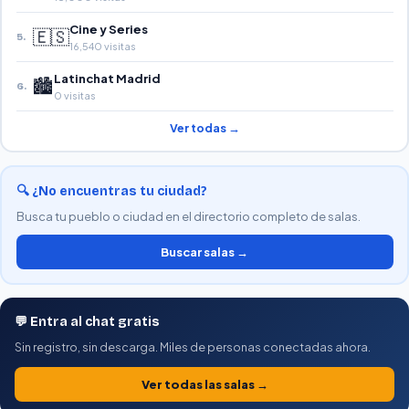
Cine y Series
🇪🇸
5.
16,540 visitas
Latinchat Madrid
🏙️
6.
0 visitas
Ver todas →
🔍 ¿No encuentras tu ciudad?
Busca tu pueblo o ciudad en el directorio completo de salas.
Buscar salas →
💬 Entra al chat gratis
Sin registro, sin descarga. Miles de personas conectadas ahora.
Ver todas las salas →