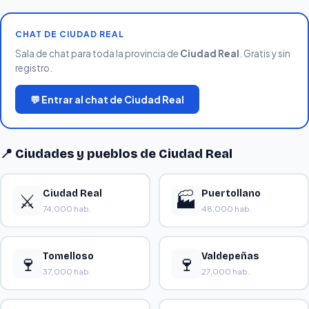
CHAT DE CIUDAD REAL
Sala de chat para toda la provincia de
Ciudad Real
. Gratis y sin
registro.
💬 Entrar al chat de Ciudad Real
📍 Ciudades y pueblos de Ciudad Real
Ciudad Real
Puertollano
⚔️
🏭
74,000 hab.
48,000 hab.
Tomelloso
Valdepeñas
🍷
🍷
37,000 hab.
27,000 hab.