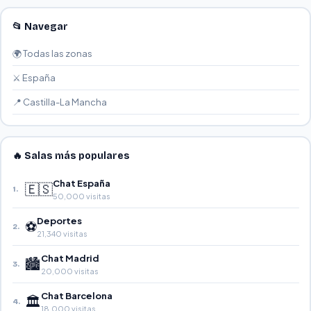
📂 Navegar
🌍 Todas las zonas
⚔️ España
📍 Castilla-La Mancha
🔥 Salas más populares
Chat España
🇪🇸
1.
50,000 visitas
Deportes
⚽
2.
21,340 visitas
Chat Madrid
🏙️
3.
20,000 visitas
Chat Barcelona
🏛️
4.
18,000 visitas