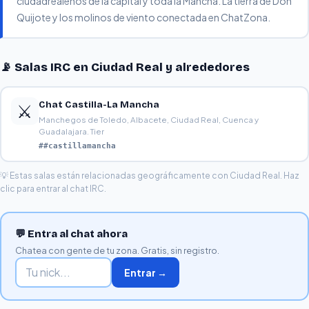
ciudadrealeños de la capital y toda la Mancha. La tierra de Don
Quijote y los molinos de viento conectada en ChatZona.
📡 Salas IRC en Ciudad Real y alrededores
Chat Castilla-La Mancha
⚔️
Manchegos de Toledo, Albacete, Ciudad Real, Cuenca y
Guadalajara. Tier
##castillamancha
💡 Estas salas están relacionadas geográficamente con Ciudad Real. Haz
clic para entrar al chat IRC.
💬 Entra al chat ahora
Chatea con gente de tu zona. Gratis, sin registro.
Entrar →