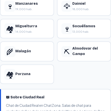
Manzanares
Daimiel
🍷
🦅
19,000 hab.
18,000 hab.
Miguelturra
Socuéllamos
🏘️
🍷
14,000 hab.
13,000 hab.
Almodovar del
🌾
⛏️
Malagón
Campo
🏘️
Porzuna
📖 Sobre Ciudad Real
Chat de Ciudad Real en ChatZona. Salas de chat para