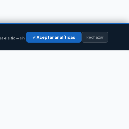
✓ Aceptar analíticas
Rechazar
el sitio — sin
LEGAL
Privacidad
Cookies
Aviso legal
Accesibilidad
Contacto