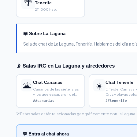
🌴
Tenerife
211,000 hab.
📖 Sobre La Laguna
Sala de chat de La Laguna, Tenerife. Hablamos del día a día
📡 Salas IRC en La Laguna y alrededores
Chat Canarias
Chat Tenerife
🌋
☀️
Canarios de las siete islas
El Teide, Carnaval
y los que escaparon del
Cruz y playas volc
frío peninsular. B
##canarias
##tenerife
💡 Estas salas están relacionadas geográficamente con La Laguna. Ha
💬 Entra al chat ahora