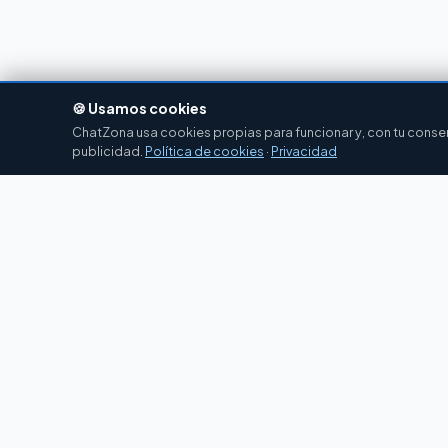
🍪 Usamos cookies
ChatZona usa cookies propias para funcionar y, con tu consent
publicidad.
Política de cookies
·
Privacidad
Chat
Zona
CZ
El portal de chat en español desde 2007.
Gratis, sin registro, para toda la comunidad
hispanohablante.
Español
English