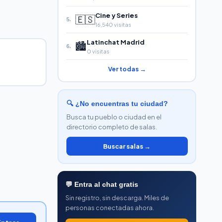
Cine y Series
🇪🇸
5.
16,540 visitas
Latinchat Madrid
🏙️
6.
0 visitas
Ver todas →
🔍 ¿No encuentras tu ciudad?
Busca tu pueblo o ciudad en el
directorio completo de salas.
Buscar salas →
💬 Entra al chat gratis
Sin registro, sin descarga. Miles de
personas conectadas ahora.