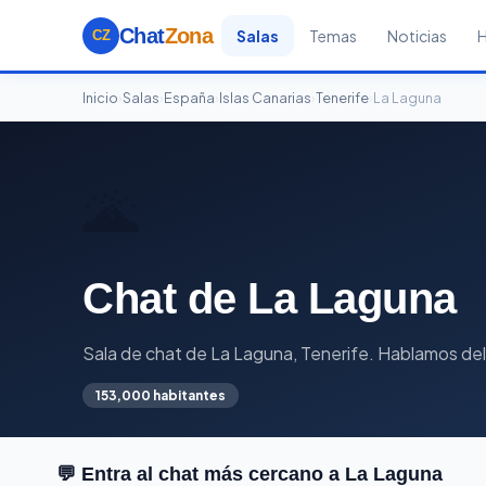
Chat
Zona
Salas
Temas
Noticias
CZ
Inicio
›
Salas
›
España
›
Islas Canarias
›
Tenerife
›
La Laguna
🌋
Chat de La Laguna
Sala de chat de La Laguna, Tenerife. Hablamos del d
153,000 habitantes
💬 Entra al chat más cercano a La Laguna