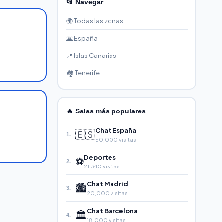
📂 Navegar
🌍 Todas las zonas
🌋 España
📍 Islas Canarias
🏘️ Tenerife
🔥 Salas más populares
Chat España
🇪🇸
1.
50,000 visitas
Deportes
⚽
2.
21,340 visitas
Chat Madrid
🏙️
3.
20,000 visitas
Chat Barcelona
🏛️
4.
18,000 visitas