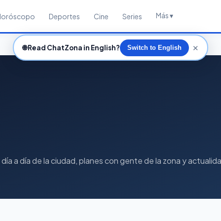
Más ▾
Horóscopo
Deportes
Cine
Series
✕
🌐
Read ChatZona in English?
Switch to English
ía a día de la ciudad, planes con gente de la zona y actualida