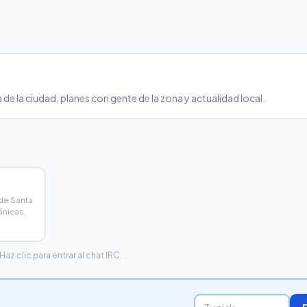
 de la ciudad, planes con gente de la zona y actualidad local.
 de Santa
ánicas.
z clic para entrar al chat IRC.