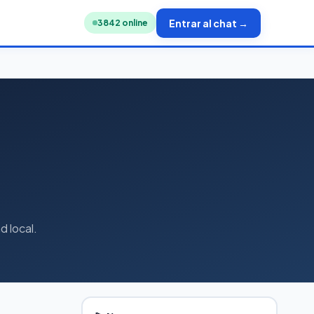
Entrar al chat →
3854
online
d local.