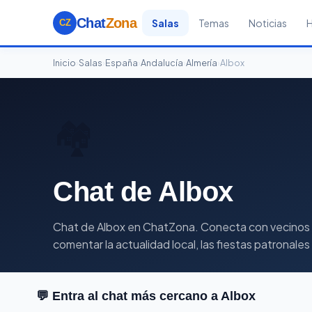
Chat
Zona
Salas
Temas
Noticias
CZ
Inicio
›
Salas
›
España
›
Andalucía
›
Almería
›
Albox
🏘️
Chat de Albox
Chat de Albox en ChatZona. Conecta con vecinos y g
comentar la actualidad local, las fiestas patronale
💬 Entra al chat más cercano a Albox