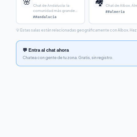
🌸
🏘️
Chat de Andalucía: la
Chat de Albox, Al
comunidad más grande
##almeria
de España. Habla con
##andalucia
gente
💡 Estas salas están relacionadas geográficamente con Albox. Haz cl
💬 Entra al chat ahora
Chatea con gente de tu zona. Gratis, sin registro.