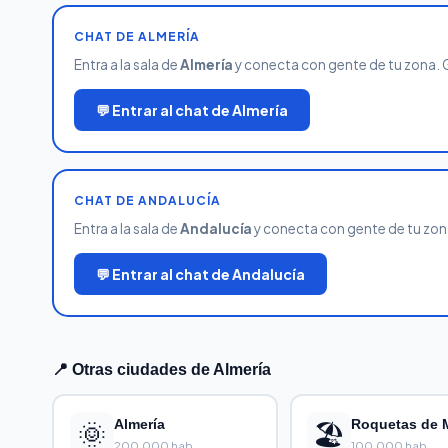
CHAT DE ALMERÍA
Entra a la sala de
Almería
y conecta con gente de tu zona. Gr
💬 Entrar al chat de Almería
CHAT DE ANDALUCÍA
Entra a la sala de
Andalucía
y conecta con gente de tu zona.
💬 Entrar al chat de Andalucía
📍 Otras ciudades de Almería
🌞
Almería
🏖️
Roquetas de 
200,000 hab.
100,000 hab.