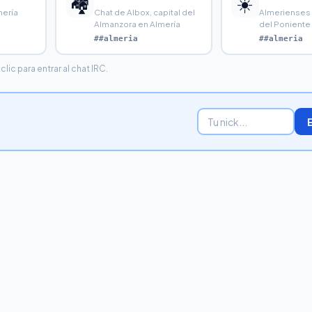
🏘️
☀️
mería
Chat de Albox, capital del
Almerienses 
Almanzora en Almería
del Poniente 
capital. El de
##almeria
##almeria
ic para entrar al chat IRC.