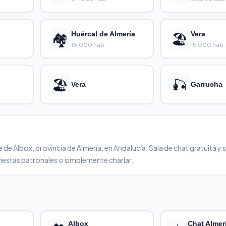
🏘️
Huércal de Almería
🏖️
Vera
18,000 hab.
15,000 hab.
🏖️
🎣
Vera
Garrucha
 Albox, provincia de Almería, en Andalucía. Sala de chat gratuita y s
fiestas patronales o simplemente charlar.
Albox
Chat Almer