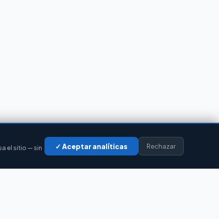
✓ Aceptar analíticas
Rechazar
el sitio — sin