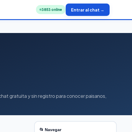
Entrar al chat →
3863
online
at gratuita y sin registro para conocer paisanos,
📂 Navegar