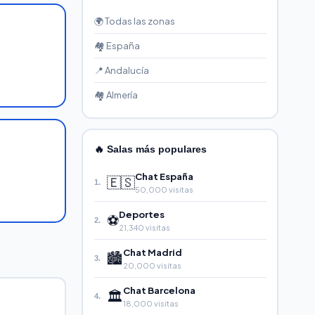
🌍 Todas las zonas
🏘️ España
📍 Andalucía
🏘️ Almería
🔥 Salas más populares
Chat España
🇪🇸
1.
50,000 visitas
Deportes
⚽
2.
21,340 visitas
Chat Madrid
🏙️
3.
20,000 visitas
Chat Barcelona
🏛️
4.
18,000 visitas
.