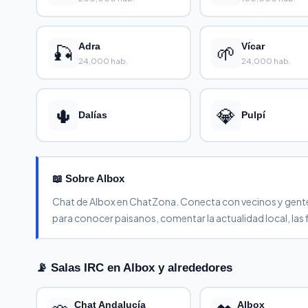
🎣
Adra
🌱
Vícar
24,000 hab.
24,000 hab.
🌵
💎
Dalías
Pulpí
📖 Sobre Albox
Chat de Albox en ChatZona. Conecta con vecinos y gente de
para conocer paisanos, comentar la actualidad local, las 
📡 Salas IRC en Albox y alrededores
Chat Andalucía
Albox