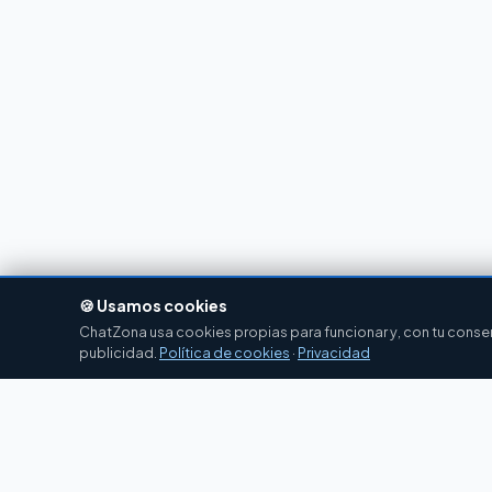
🍪 Usamos cookies
ChatZona usa cookies propias para funcionar y, con tu consent
publicidad.
Política de cookies
·
Privacidad