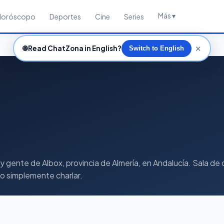
Más ▾
Horóscopo
Deportes
Cine
Series
✕
🌐
Read ChatZona in English?
Switch to English
ente de Albox, provincia de Almería, en Andalucía. Sala de ch
s o simplemente charlar.