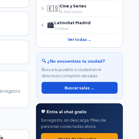
Cine y Series
🇪🇸
5.
16,540 visitas
Latinchat Madrid
🏙️
6.
0 visitas
Ver todas →
🔍 ¿No encuentras tu ciudad?
Busca tu pueblo o ciudad en el
directorio completo de salas.
Buscar salas →
in registro
💬 Entra al chat gratis
Sin registro, sin descarga. Miles de
personas conectadas ahora.
ía