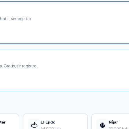
atis, sin registro.
 Gratis, sin registro.
Mar
🍅
El Ejido
🌵
Níjar
84,000 hab.
33,000 hab