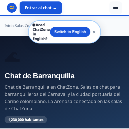
Entrar al chat →
CZ
🌐
Read
Inicio
›
Salas
›
Colombia
›
Atlántico
›
Barranquilla
ChatZona
✕
Switch to English
in
English?
🌊
Chat de Barranquilla
Chat de Barranquilla en ChatZona. Salas de chat para
barranquilleros del Carnaval y la ciudad portuaria del
Caribe colombiano. La Arenosa conectada en las salas
de ChatZona.
1,230,000 habitantes