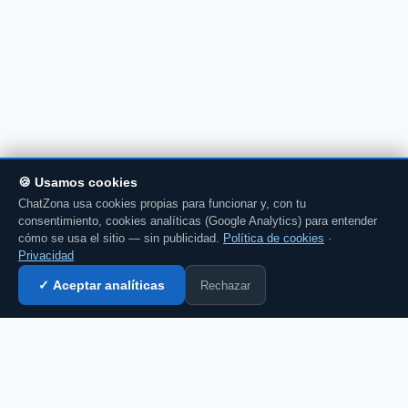
🍪 Usamos cookies
ChatZona usa cookies propias para funcionar y, con tu
consentimiento, cookies analíticas (Google Analytics) para entender
cómo se usa el sitio — sin publicidad.
Política de cookies
·
Privacidad
Rechazar
✓ Aceptar analíticas
Entrar al chat →
CZ