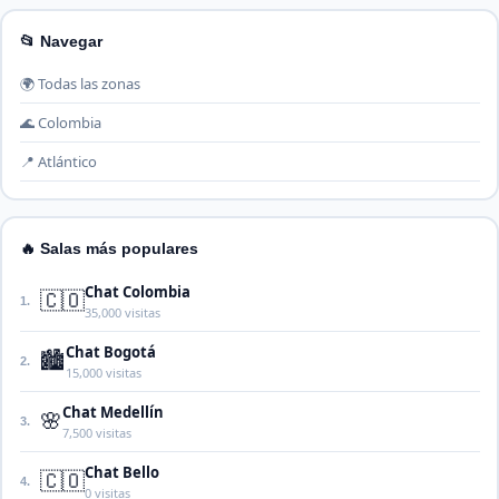
📂 Navegar
🌍 Todas las zonas
🌊 Colombia
📍 Atlántico
🔥 Salas más populares
Chat Colombia
🇨🇴
1.
35,000 visitas
Chat Bogotá
🏙️
2.
15,000 visitas
Chat Medellín
🌸
3.
7,500 visitas
Chat Bello
🇨🇴
4.
0 visitas