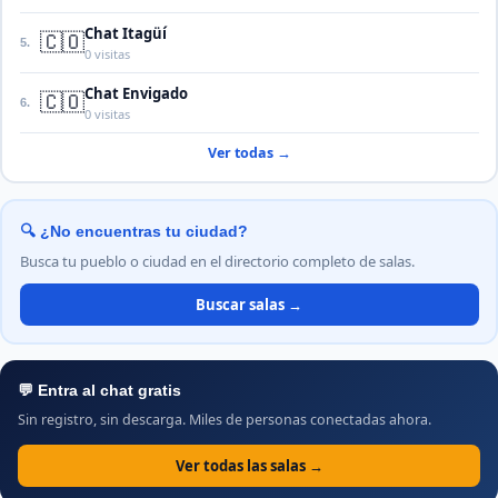
Chat Itagüí
🇨🇴
5.
0 visitas
Chat Envigado
🇨🇴
6.
0 visitas
Ver todas →
🔍 ¿No encuentras tu ciudad?
Busca tu pueblo o ciudad en el directorio completo de salas.
Buscar salas →
💬 Entra al chat gratis
Sin registro, sin descarga. Miles de personas conectadas ahora.
Ver todas las salas →