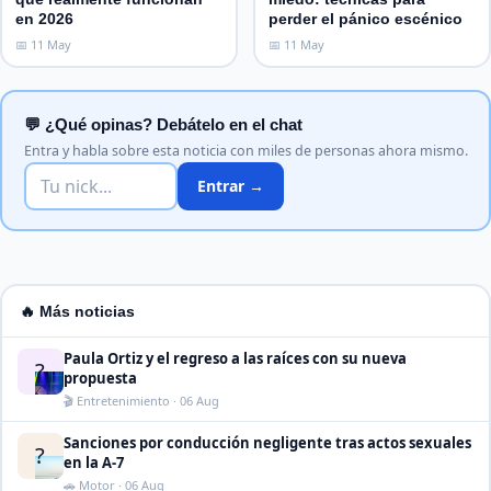
en 2026
perder el pánico escénico
📅 11 May
📅 11 May
💬 ¿Qué opinas? Debátelo en el chat
Entra y habla sobre esta noticia con miles de personas ahora mismo.
Entrar →
🔥 Más noticias
Paula Ortiz y el regreso a las raíces con su nueva
?
propuesta
🎬 Entretenimiento · 06 Aug
Sanciones por conducción negligente tras actos sexuales
?
en la A-7
🚗 Motor · 06 Aug