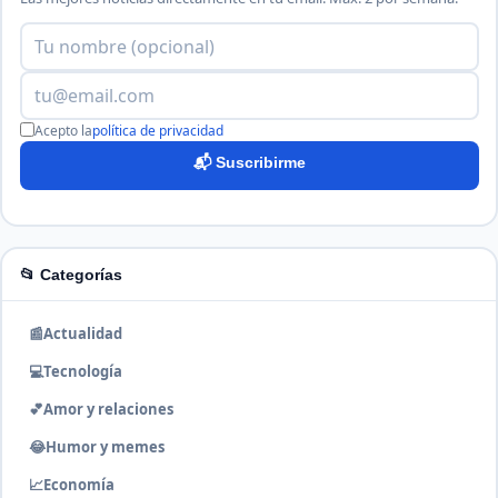
Acepto la
política de privacidad
📬 Suscribirme
📂 Categorías
📰
Actualidad
💻
Tecnología
💕
Amor y relaciones
😂
Humor y memes
📈
Economía