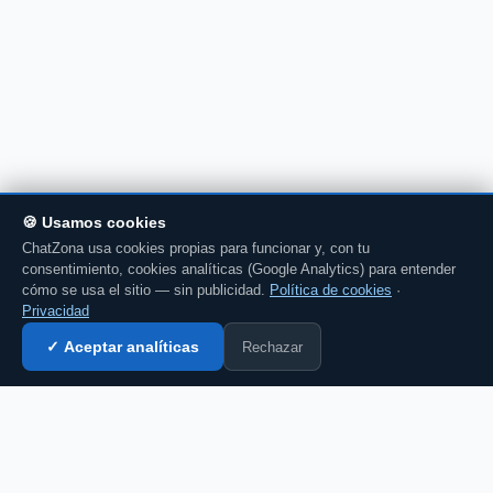
🍪 Usamos cookies
ChatZona usa cookies propias para funcionar y, con tu
consentimiento, cookies analíticas (Google Analytics) para entender
cómo se usa el sitio — sin publicidad.
Política de cookies
·
Privacidad
Rechazar
✓ Aceptar analíticas
Entrar al chat →
💬 Comenta esto en el chat →
CZ