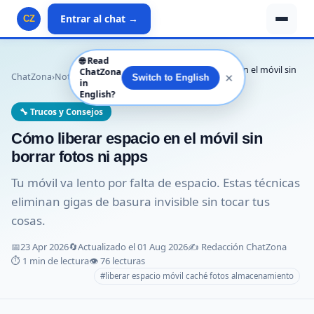
Entrar al chat →
CZ
🌐
Read
Trucos y
Cómo liberar espacio en el móvil sin
ChatZona
✕
ChatZona
›
Noticias
›
›
Switch to English
in
Consejos
borrar fotos…
English?
🔧 Trucos y Consejos
Cómo liberar espacio en el móvil sin
borrar fotos ni apps
Tu móvil va lento por falta de espacio. Estas técnicas
eliminan gigas de basura invisible sin tocar tus
cosas.
📅
23 Apr 2026
🔄
Actualizado el 01 Aug 2026
✍️ Redacción ChatZona
⏱️ 1 min de lectura
👁️ 76 lecturas
#liberar espacio móvil caché fotos almacenamiento