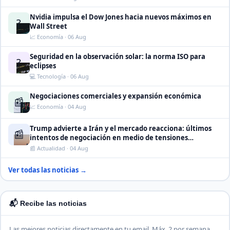
Nvidia impulsa el Dow Jones hacia nuevos máximos en
?
Wall Street
📈 Economía · 06 Aug
Seguridad en la observación solar: la norma ISO para
?
eclipses
💻 Tecnología · 06 Aug
Negociaciones comerciales y expansión económica
📰
📈 Economía · 04 Aug
Trump advierte a Irán y el mercado reacciona: últimos
📰
intentos de negociación en medio de tensiones
internacionales
📰 Actualidad · 04 Aug
Ver todas las noticias →
📬 Recibe las noticias
Las mejores noticias directamente en tu email. Máx. 2 por semana.