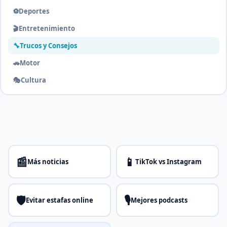
⚽
Deportes
🎬
Entretenimiento
🔧
Trucos y Consejos
🚗
Motor
🎭
Cultura
📰
📱
Más noticias
TikTok vs Instagram
🛡️
🎙️
Evitar estafas online
Mejores podcasts