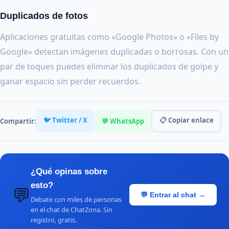
Duplicados de fotos
Aplicaciones gratuitas como «Google Photos» o «Files by
Google» detectan imágenes duplicadas o borrosas. Con un
par de toques puedes eliminar los duplicados de golpe y
ganar espacio sin perder recuerdos.
🐦 Twitter / X
📋 Copiar enlace
Compartir:
💬 WhatsApp
¿Qué opinas sobre
esto?
💬
💬 Entrar al chat →
Debate con miles de personas
en el chat de ChatZona. Sin
registro, gratis.