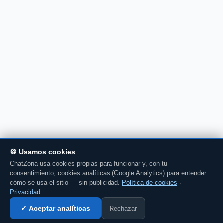
🍪 Usamos cookies
ChatZona usa cookies propias para funcionar y, con tu
consentimiento, cookies analíticas (Google Analytics) para entender
cómo se usa el sitio — sin publicidad.
Política de cookies
·
Privacidad
Rechazar
✓ Aceptar analíticas
Entrar al chat →
💬 Comenta esto en el chat →