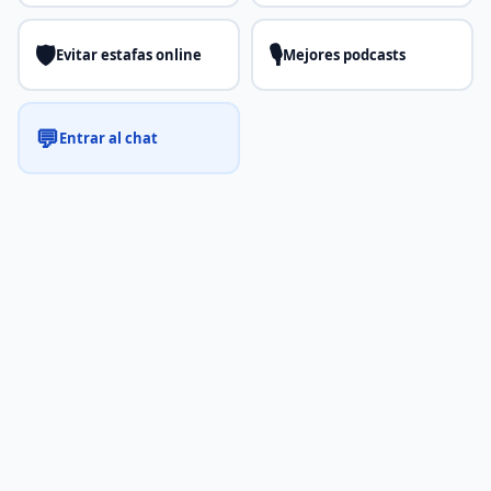
🛡️
🎙️
Evitar estafas online
Mejores podcasts
💬
Entrar al chat