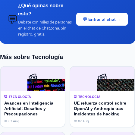
¿Qué opinas sobre
esto?
💬
💬 Entrar al chat →
Debate con miles de personas
en el chat de ChatZona. Sin
registro, gratis.
Más sobre Tecnología
📰
📰
💻 TECNOLOGÍA
💻 TECNOLOGÍA
Avances en Inteligencia
UE refuerza control sobre
Artificial: Desafíos y
OpenAI y Anthropic tras
Preocupaciones
incidentes de hacking
📅 03 Aug
📅 02 Aug