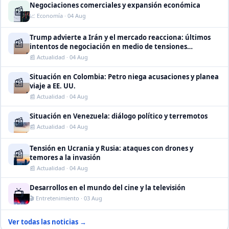
Negociaciones comerciales y expansión económica
📰
📈 Economía · 04 Aug
Trump advierte a Irán y el mercado reacciona: últimos
📰
intentos de negociación en medio de tensiones
internacionales
📰 Actualidad · 04 Aug
Situación en Colombia: Petro niega acusaciones y planea
📰
viaje a EE. UU.
📰 Actualidad · 04 Aug
Situación en Venezuela: diálogo político y terremotos
📰
📰 Actualidad · 04 Aug
Tensión en Ucrania y Rusia: ataques con drones y
📰
temores a la invasión
📰 Actualidad · 04 Aug
Desarrollos en el mundo del cine y la televisión
📺
🎬 Entretenimiento · 03 Aug
Ver todas las noticias →