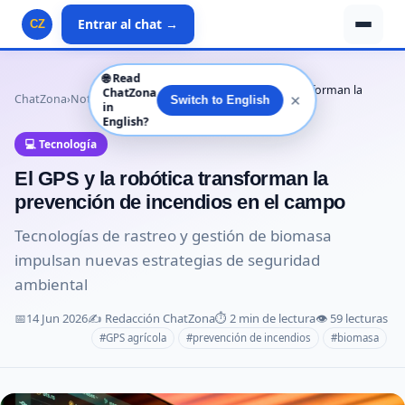
Entrar al chat →
CZ
🌐
Read
El GPS y la robótica transforman la
ChatZona
✕
ChatZona
›
Noticias
›
Tecnología
›
Switch to English
in
prevención de…
English?
💻 Tecnología
El GPS y la robótica transforman la
prevención de incendios en el campo
Tecnologías de rastreo y gestión de biomasa
impulsan nuevas estrategias de seguridad
ambiental
📅
14 Jun 2026
✍️ Redacción ChatZona
⏱️ 2 min de lectura
👁️ 59 lecturas
#GPS agrícola
#prevención de incendios
#biomasa