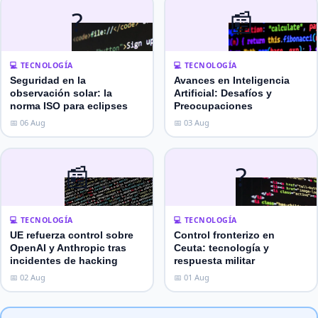
?
📰
💻 TECNOLOGÍA
💻 TECNOLOGÍA
Seguridad en la
Avances en Inteligencia
observación solar: la
Artificial: Desafíos y
norma ISO para eclipses
Preocupaciones
📅 06 Aug
📅 03 Aug
📰
?
💻 TECNOLOGÍA
💻 TECNOLOGÍA
UE refuerza control sobre
Control fronterizo en
OpenAI y Anthropic tras
Ceuta: tecnología y
incidentes de hacking
respuesta militar
📅 02 Aug
📅 01 Aug