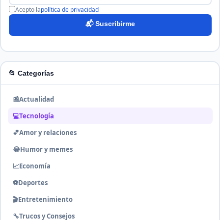
Acepto la
política de privacidad
📬 Suscribirme
📂 Categorías
📰
Actualidad
💻
Tecnología
💕
Amor y relaciones
😂
Humor y memes
📈
Economía
⚽
Deportes
🎬
Entretenimiento
🔧
Trucos y Consejos