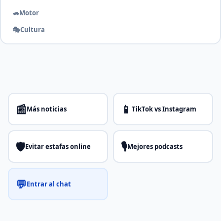
🚗
Motor
🎭
Cultura
📰
📱
Más noticias
TikTok vs Instagram
🛡️
🎙️
Evitar estafas online
Mejores podcasts
💬
Entrar al chat