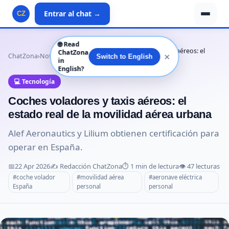
Entrar al chat →
CZ
🌐
Read
Coches voladores y taxis aéreos: el
ChatZona
✕
ChatZona
›
Noticias
›
Tecnología
›
Switch to English
in
estado real d…
English?
💻 Tecnología
Coches voladores y taxis aéreos: el
estado real de la movilidad aérea urbana
Alef Aeronautics y Lilium obtienen certificación para
operar en España.
📅
22 Apr 2026
✍️ Redacción ChatZona
⏱️ 1 min de lectura
👁️ 47 lecturas
#coche volador
#movilidad aérea
#aeronave eléctrica
España
personal
personal