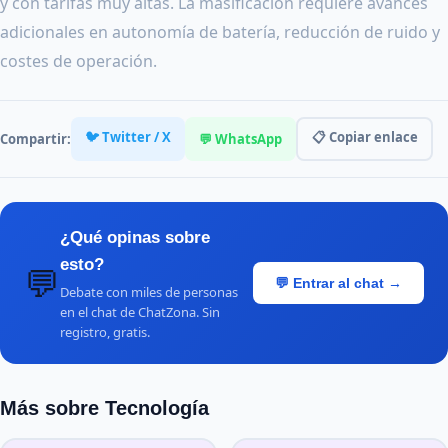
y con tarifas muy altas. La masificación requiere avances
adicionales en autonomía de batería, reducción de ruido y
costes de operación.
🐦 Twitter / X
📋 Copiar enlace
Compartir:
💬 WhatsApp
¿Qué opinas sobre
esto?
💬
💬 Entrar al chat →
Debate con miles de personas
en el chat de ChatZona. Sin
registro, gratis.
Más sobre Tecnología