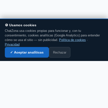
🍪 Usamos cookies
ChatZona usa cookies propias para funcionar y, con tu
consentimiento, cookies analíticas (Google Analytics) para entender
cómo se usa el sitio — sin publicidad.
Política de cookies
·
Privacidad
Rechazar
✓ Aceptar analíticas
Entrar al chat →
💬 Comenta esto en el chat →
CZ
El portal de chat en español desde 2007.
Gratis, sin registro, para toda la comunidad
hispanohablante.