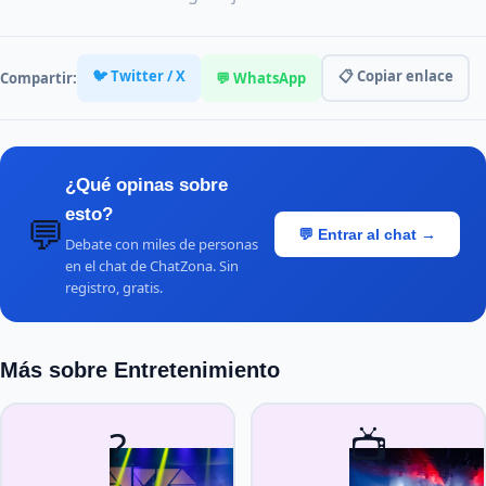
🐦 Twitter / X
📋 Copiar enlace
Compartir:
💬 WhatsApp
¿Qué opinas sobre
esto?
💬
💬 Entrar al chat →
Debate con miles de personas
en el chat de ChatZona. Sin
registro, gratis.
Más sobre Entretenimiento
?
📺