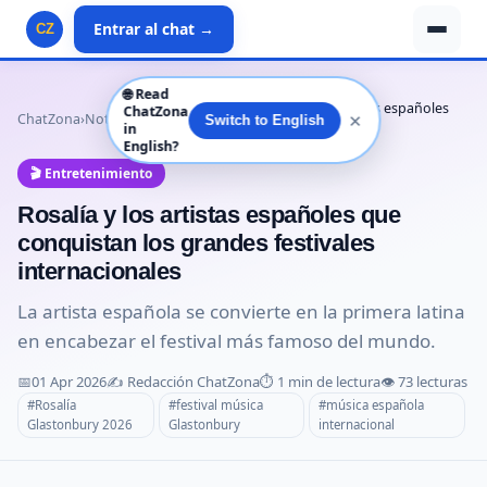
Entrar al chat →
CZ
🌐
Read
Rosalía y los artistas españoles
ChatZona
✕
ChatZona
›
Noticias
›
Entretenimiento
›
Switch to English
in
que conquistan l…
English?
🎬 Entretenimiento
Rosalía y los artistas españoles que
conquistan los grandes festivales
internacionales
La artista española se convierte en la primera latina
en encabezar el festival más famoso del mundo.
📅
01 Apr 2026
✍️ Redacción ChatZona
⏱️ 1 min de lectura
👁️ 73 lecturas
#Rosalía
#festival música
#música española
Glastonbury 2026
Glastonbury
internacional