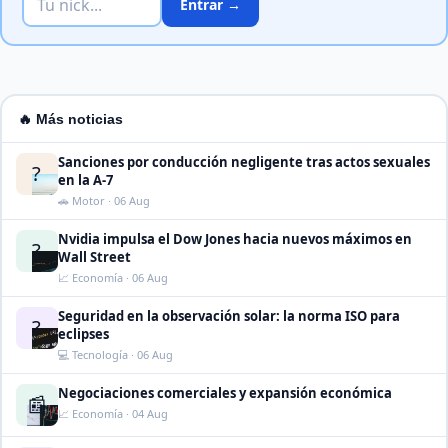
Entrar →
🔥 Más noticias
Sanciones por conducción negligente tras actos sexuales
?
en la A-7
🚗 Motor · 06 Aug
Nvidia impulsa el Dow Jones hacia nuevos máximos en
?
Wall Street
📈 Economía · 06 Aug
Seguridad en la observación solar: la norma ISO para
?
eclipses
💻 Tecnología · 06 Aug
Negociaciones comerciales y expansión económica
📰
📈 Economía · 04 Aug