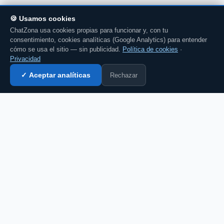
🍪 Usamos cookies
ChatZona usa cookies propias para funcionar y, con tu
consentimiento, cookies analíticas (Google Analytics) para entender
cómo se usa el sitio — sin publicidad.
Política de cookies
·
Privacidad
Rechazar
✓ Aceptar analíticas
Entrar al chat →
💬 Comenta esto en el chat →
CZ
El portal de chat en español desde 2007.
Gratis, sin registro, para toda la comunidad
hispanohablante.
Español
English