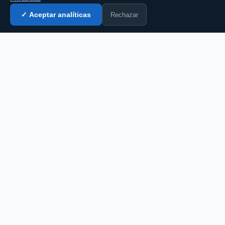
Rechazar
✓ Aceptar analíticas
Entrar al chat →
💬 Comenta esto en el chat →
CZ
El portal de chat en español desde 2007.
Gratis, sin registro, para toda la comunidad
hispanohablante.
Español
English
CHAT
Todas las salas
Chat gratis
Chat sin registro