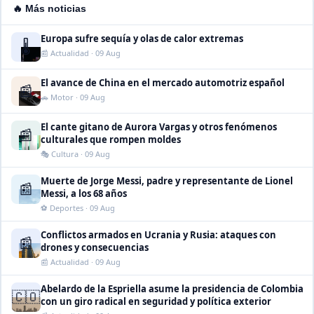
🔥 Más noticias
Europa sufre sequía y olas de calor extremas
🌡️
📰 Actualidad · 09 Aug
El avance de China en el mercado automotriz español
📰
🚗 Motor · 09 Aug
El cante gitano de Aurora Vargas y otros fenómenos
📰
culturales que rompen moldes
🎭 Cultura · 09 Aug
Muerte de Jorge Messi, padre y representante de Lionel
📰
Messi, a los 68 años
⚽ Deportes · 09 Aug
Conflictos armados en Ucrania y Rusia: ataques con
📰
drones y consecuencias
📰 Actualidad · 09 Aug
Abelardo de la Espriella asume la presidencia de Colombia
🇨🇴
con un giro radical en seguridad y política exterior