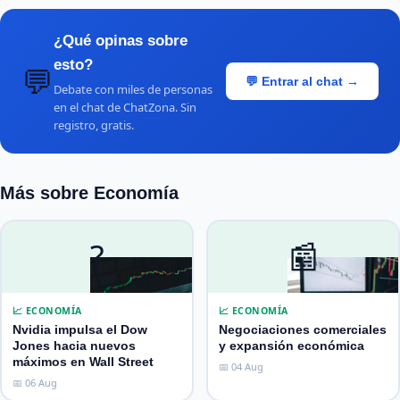
¿Qué opinas sobre
esto?
💬
💬 Entrar al chat →
Debate con miles de personas
en el chat de ChatZona. Sin
registro, gratis.
Más sobre Economía
?
📰
📈 ECONOMÍA
📈 ECONOMÍA
Nvidia impulsa el Dow
Negociaciones comerciales
Jones hacia nuevos
y expansión económica
máximos en Wall Street
📅 04 Aug
📅 06 Aug