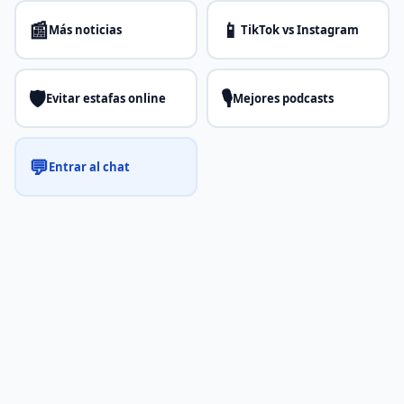
📰
📱
Más noticias
TikTok vs Instagram
🛡️
🎙️
Evitar estafas online
Mejores podcasts
💬
Entrar al chat