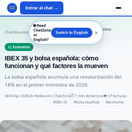
Entrar al chat →
CZ
🌐
Read
IBEX 35 y bolsa española: cómo
ChatZona
✕
ChatZona
›
Noticias
›
Economía
›
Switch to English
in
funcionan y qué fa…
English?
📈 Economía
IBEX 35 y bolsa española: cómo
funcionan y qué factores la mueven
La bolsa española acumula una revalorización del
18% en el primer trimestre de 2026.
📅
03 Apr 2026
✍️ Redacción ChatZona
⏱️ 1 min de lectura
👁️ 37 lecturas
#IBEX 35
#bolsa española
#economía