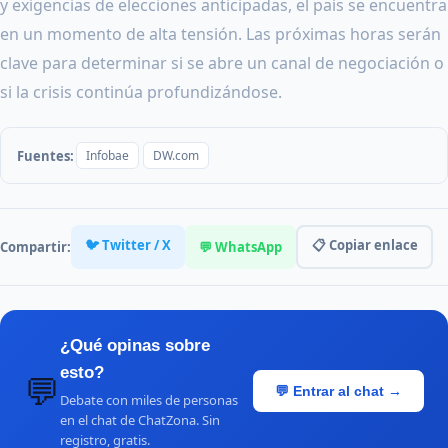
y exigencias de elecciones anticipadas, el país se encuentra
en un momento de alta tensión. Las próximas horas serán
clave para determinar si se abre un canal de negociación o
si la crisis continúa profundizándose.
Fuentes:
Infobae
DW.com
🐦 Twitter / X
📋 Copiar enlace
Compartir:
💬 WhatsApp
¿Qué opinas sobre
esto?
💬
💬 Entrar al chat →
Debate con miles de personas
en el chat de ChatZona. Sin
registro, gratis.