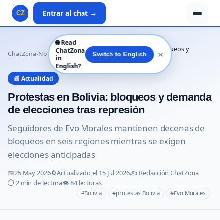
Entrar al chat →
CZ
🌐
Read
Protestas en Bolivia: bloqueos y
ChatZona
✕
ChatZona
›
Noticias
›
Actualidad
›
Switch to English
in
demanda de elecc…
English?
📰 Actualidad
Protestas en Bolivia: bloqueos y demanda
de elecciones tras represión
Seguidores de Evo Morales mantienen decenas de
bloqueos en seis regiones mientras se exigen
elecciones anticipadas
📅
25 May 2026
🔄
Actualizado el 15 Jul 2026
✍️ Redacción ChatZona
⏱️ 2 min de lectura
👁️ 84 lecturas
#Bolivia
#protestas Bolivia
#Evo Morales