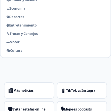
📈
Economía
⚽
Deportes
🎬
Entretenimiento
🔧
Trucos y Consejos
🚗
Motor
🎭
Cultura
📰
📱
Más noticias
TikTok vs Instagram
🛡️
🎙️
Evitar estafas online
Mejores podcasts