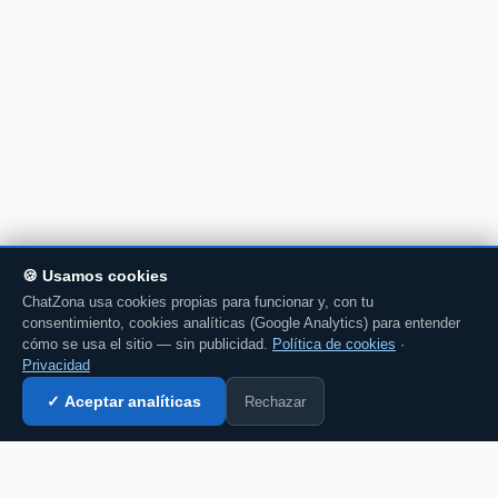
🍪 Usamos cookies
ChatZona usa cookies propias para funcionar y, con tu
consentimiento, cookies analíticas (Google Analytics) para entender
cómo se usa el sitio — sin publicidad.
Política de cookies
·
Privacidad
Rechazar
✓ Aceptar analíticas
Entrar al chat →
💬 Comenta esto en el chat →