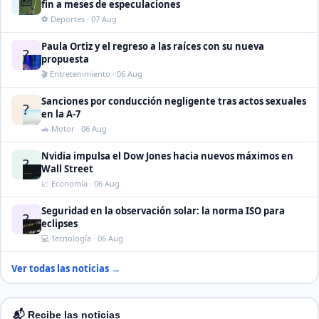
fin a meses de especulaciones
⚽ Deportes · 07 Aug
Paula Ortiz y el regreso a las raíces con su nueva
?
propuesta
🎬 Entretenimiento · 06 Aug
Sanciones por conducción negligente tras actos sexuales
?
en la A-7
🚗 Motor · 06 Aug
Nvidia impulsa el Dow Jones hacia nuevos máximos en
?
Wall Street
📈 Economía · 06 Aug
Seguridad en la observación solar: la norma ISO para
?
eclipses
💻 Tecnología · 06 Aug
Ver todas las noticias →
📬 Recibe las noticias