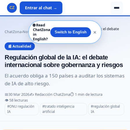
Entrar al chat →
CZ
🌐
Read
Regulación global de la IA: el debate
ChatZona
✕
ChatZona
›
Noticias
›
Actualidad
›
Switch to English
in
internacion…
English?
📰 Actualidad
Regulación global de la IA: el debate
internacional sobre gobernanza y riesgos
El acuerdo obliga a 150 países a auditar los sistemas
de IA de alto riesgo.
📅
30 Mar 2026
✍️ Redacción ChatZona
⏱️ 1 min de lectura
👁️ 58 lecturas
#ONU regulación
#tratado inteligencia
#regulación global
IA
artificial
IA