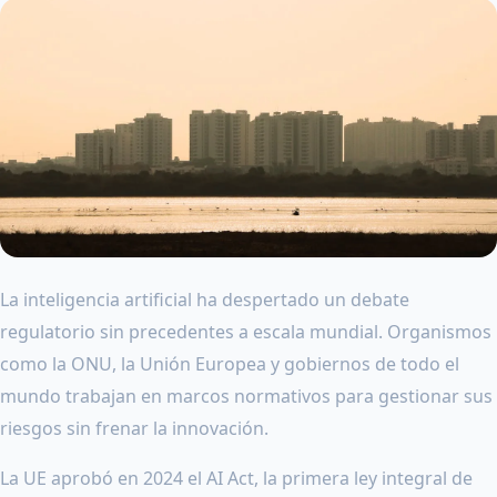
La inteligencia artificial ha despertado un debate
regulatorio sin precedentes a escala mundial. Organismos
como la ONU, la Unión Europea y gobiernos de todo el
mundo trabajan en marcos normativos para gestionar sus
riesgos sin frenar la innovación.
La UE aprobó en 2024 el AI Act, la primera ley integral de