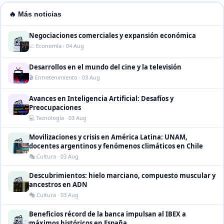
🔥 Más noticias
Negociaciones comerciales y expansión económica
📰
📈 Economía · 04 Aug
Desarrollos en el mundo del cine y la televisión
📺
🎬 Entretenimiento · 03 Aug
Avances en Inteligencia Artificial: Desafíos y
📰
Preocupaciones
💻 Tecnología · 03 Aug
Movilizaciones y crisis en América Latina: UNAM,
📰
docentes argentinos y fenómenos climáticos en Chile
🎭 Cultura · 03 Aug
Descubrimientos: hielo marciano, compuesto muscular y
📰
ancestros en ADN
🎭 Cultura · 03 Aug
Beneficios récord de la banca impulsan al IBEX a
📰
máximos históricos en España