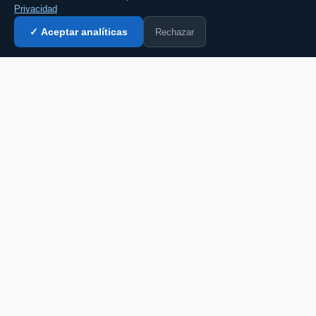
Privacidad
Rechazar
✓ Aceptar analíticas
Entrar al chat →
💬 Comenta esto en el chat →
CZ
El portal de chat en español desde 2007.
Gratis, sin registro, para toda la comunidad
hispanohablante.
Español
English
CHAT
Todas las salas
Chat gratis
Chat sin registro