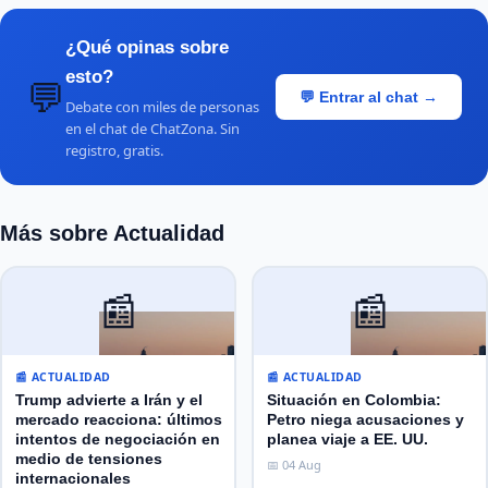
¿Qué opinas sobre
esto?
💬
💬 Entrar al chat →
Debate con miles de personas
en el chat de ChatZona. Sin
registro, gratis.
Más sobre Actualidad
📰
📰
📰 ACTUALIDAD
📰 ACTUALIDAD
Trump advierte a Irán y el
Situación en Colombia:
mercado reacciona: últimos
Petro niega acusaciones y
intentos de negociación en
planea viaje a EE. UU.
medio de tensiones
📅 04 Aug
internacionales