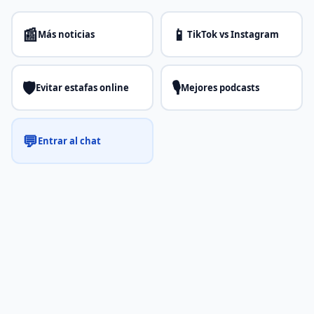
📰
📱
Más noticias
TikTok vs Instagram
🛡️
🎙️
Evitar estafas online
Mejores podcasts
💬
Entrar al chat