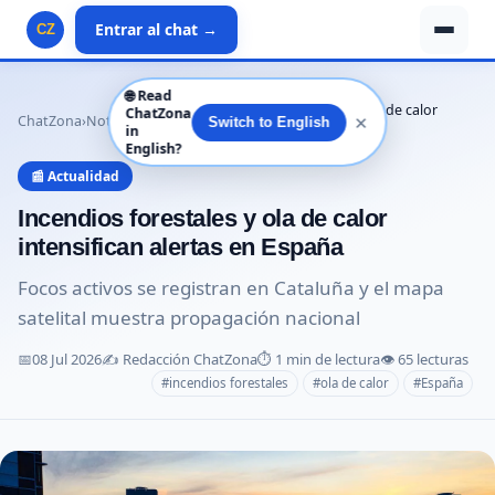
Entrar al chat →
CZ
🌐
Read
Incendios forestales y ola de calor
ChatZona
✕
ChatZona
›
Noticias
›
Actualidad
›
Switch to English
in
intensifican …
English?
📰 Actualidad
Incendios forestales y ola de calor
intensifican alertas en España
Focos activos se registran en Cataluña y el mapa
satelital muestra propagación nacional
📅
08 Jul 2026
✍️ Redacción ChatZona
⏱️ 1 min de lectura
👁️ 65 lecturas
#incendios forestales
#ola de calor
#España