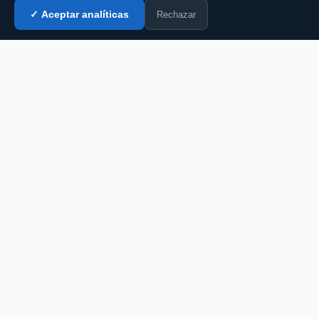
Rechazar
✓ Aceptar analíticas
Entrar al chat →
💬 Comenta esto en el chat →
CZ
El portal de chat en español desde 2007.
Gratis, sin registro, para toda la comunidad
hispanohablante.
Español
English
CHAT
Todas las salas
Chat gratis
Chat sin registro
Chat gay