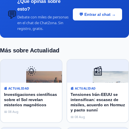
¿Qué opinas sobre
esto?
💬
💬 Entrar al chat →
Debate con miles de personas
en el chat de ChatZona. Sin
registro, gratis.
Más sobre Actualidad
🌞
📰
📰 ACTUALIDAD
📰 ACTUALIDAD
Investigaciones científicas
Tensiones Irán-EEUU se
sobre el Sol revelan
intensifican: escasez de
misterios magnéticos
misiles, acuerdo en Hormuz
y pacto sunní
📅 08 Aug
📅 08 Aug