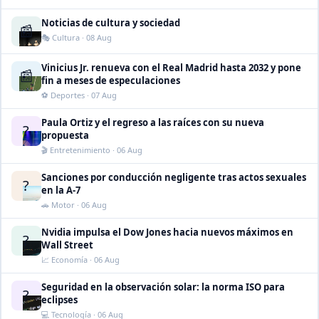
Noticias de cultura y sociedad
📰
🎭 Cultura · 08 Aug
Vinicius Jr. renueva con el Real Madrid hasta 2032 y pone
📰
fin a meses de especulaciones
⚽ Deportes · 07 Aug
Paula Ortiz y el regreso a las raíces con su nueva
?
propuesta
🎬 Entretenimiento · 06 Aug
Sanciones por conducción negligente tras actos sexuales
?
en la A-7
🚗 Motor · 06 Aug
Nvidia impulsa el Dow Jones hacia nuevos máximos en
?
Wall Street
📈 Economía · 06 Aug
Seguridad en la observación solar: la norma ISO para
?
eclipses
💻 Tecnología · 06 Aug