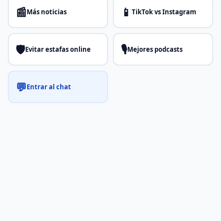
📰
📱
Más noticias
TikTok vs Instagram
🛡️
🎙️
Evitar estafas online
Mejores podcasts
💬
Entrar al chat