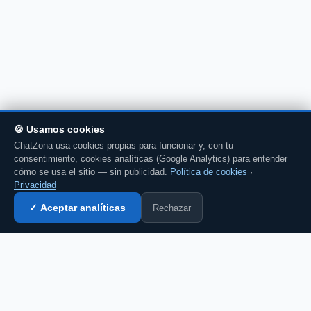
🍪 Usamos cookies
ChatZona usa cookies propias para funcionar y, con tu
consentimiento, cookies analíticas (Google Analytics) para entender
cómo se usa el sitio — sin publicidad.
Política de cookies
·
Privacidad
Rechazar
✓ Aceptar analíticas
Entrar al chat →
💬 Comenta esto en el chat →
CZ