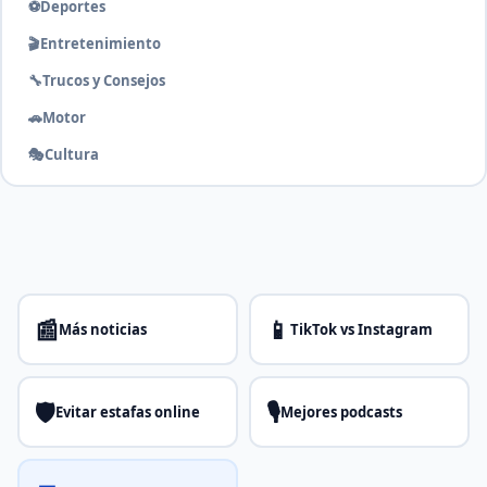
⚽
Deportes
🎬
Entretenimiento
🔧
Trucos y Consejos
🚗
Motor
🎭
Cultura
📰
📱
Más noticias
TikTok vs Instagram
🛡️
🎙️
Evitar estafas online
Mejores podcasts