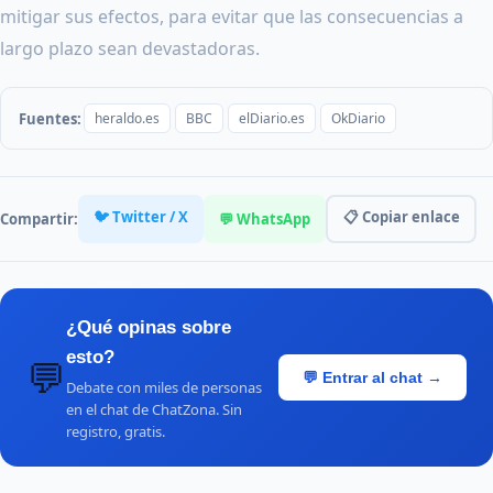
mitigar sus efectos, para evitar que las consecuencias a
largo plazo sean devastadoras.
Fuentes:
heraldo.es
BBC
elDiario.es
OkDiario
🐦 Twitter / X
📋 Copiar enlace
Compartir:
💬 WhatsApp
¿Qué opinas sobre
esto?
💬
💬 Entrar al chat →
Debate con miles de personas
en el chat de ChatZona. Sin
registro, gratis.