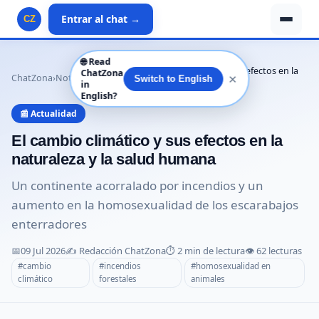
Entrar al chat →
CZ
🌐
Read
El cambio climático y sus efectos en la
ChatZona
✕
ChatZona
›
Noticias
›
Actualidad
›
Switch to English
in
naturalez…
English?
📰 Actualidad
El cambio climático y sus efectos en la
naturaleza y la salud humana
Un continente acorralado por incendios y un
aumento en la homosexualidad de los escarabajos
enterradores
📅
09 Jul 2026
✍️ Redacción ChatZona
⏱️ 2 min de lectura
👁️ 62 lecturas
#cambio
#incendios
#homosexualidad en
climático
forestales
animales