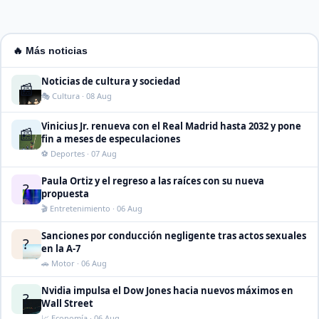
🔥 Más noticias
Noticias de cultura y sociedad
📰
🎭 Cultura · 08 Aug
Vinicius Jr. renueva con el Real Madrid hasta 2032 y pone
📰
fin a meses de especulaciones
⚽ Deportes · 07 Aug
Paula Ortiz y el regreso a las raíces con su nueva
?
propuesta
🎬 Entretenimiento · 06 Aug
Sanciones por conducción negligente tras actos sexuales
?
en la A-7
🚗 Motor · 06 Aug
Nvidia impulsa el Dow Jones hacia nuevos máximos en
?
Wall Street
📈 Economía · 06 Aug