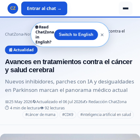
Entrar al chat →
CZ
🌐
Read
Avances en tratamientos contra el
ChatZona
✕
ChatZona
›
Noticias
›
Actualidad
›
Switch to English
in
cáncer y salud …
English?
📰 Actualidad
Avances en tratamientos contra el cáncer
y salud cerebral
Nuevos inhibidores, parches con IA y desigualdades
en Parkinson marcan el panorama médico actual
📅
25 May 2026
🔄
Actualizado el 06 Jul 2026
✍️ Redacción ChatZona
⏱️ 4 min de lectura
👁️ 92 lecturas
#cáncer de mama
#CDK9
#inteligencia artificial en salud