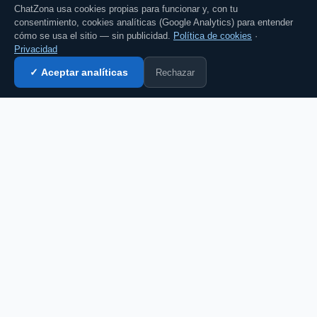
ChatZona usa cookies propias para funcionar y, con tu
consentimiento, cookies analíticas (Google Analytics) para entender
cómo se usa el sitio — sin publicidad.
Política de cookies
·
Privacidad
Rechazar
✓ Aceptar analíticas
Entrar al chat →
💬 Comenta esto en el chat →
CZ
El portal de chat en español desde 2007.
Gratis, sin registro, para toda la comunidad
hispanohablante.
Español
English
CHAT
Todas las salas