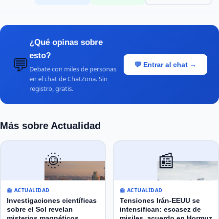
¿Qué opinas sobre
esto?
💬
💬 Entrar al chat →
Debate con miles de personas
en el chat de ChatZona. Sin
registro, gratis.
Más sobre Actualidad
🌞
📰
📰 ACTUALIDAD
📰 ACTUALIDAD
Investigaciones científicas
Tensiones Irán-EEUU se
sobre el Sol revelan
intensifican: escasez de
misterios magnéticos
misiles, acuerdo en Hormuz