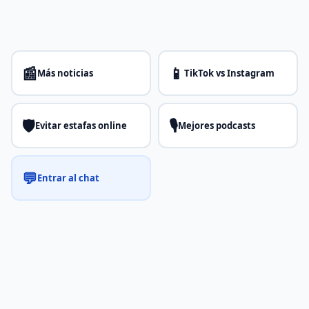
📰
📱
Más noticias
TikTok vs Instagram
🛡️
🎙️
Evitar estafas online
Mejores podcasts
💬
Entrar al chat