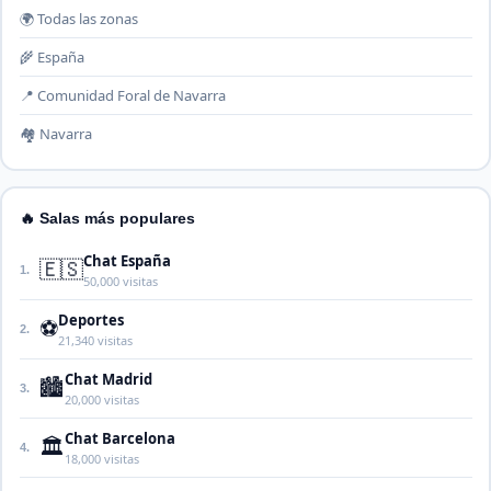
🌍 Todas las zonas
🌾 España
📍 Comunidad Foral de Navarra
🏘️ Navarra
🔥 Salas más populares
Chat España
🇪🇸
1.
50,000 visitas
Deportes
⚽
2.
21,340 visitas
Chat Madrid
🏙️
3.
20,000 visitas
Chat Barcelona
🏛️
4.
18,000 visitas