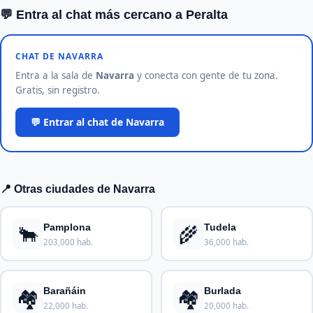
💬 Entra al chat más cercano a Peralta
CHAT DE NAVARRA
Entra a la sala de
Navarra
y conecta con gente de tu zona.
Gratis, sin registro.
💬 Entrar al chat de Navarra
📍 Otras ciudades de Navarra
🐂
🌾
Pamplona
Tudela
203,000 hab.
36,000 hab.
🏘️
🏘️
Barañáin
Burlada
22,000 hab.
20,000 hab.