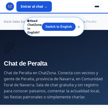
Entrar al chat →
CZ
🌐
Read
Inicio
›
Salas
›
España
›
Comunidad Foral de Navarra
›
Navarra
›
Peralta
ChatZona
✕
Switch to English
in
English?
🌾
Chat de Peralta
Chat de Peralta en ChatZona. Conecta con vecinos y
gente de Peralta, provincia de Navarra, en Comunidad
Foral de Navarra. Sala de chat gratuita y sin registro
para conocer paisanos, comentar la actualidad local,
las fiestas patronales o simplemente charlar.