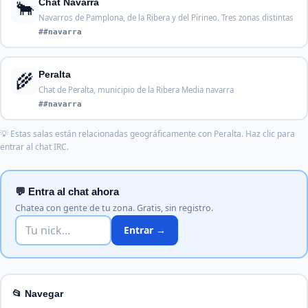
🐂
Chat Navarra
Navarros de Pamplona, de la Ribera y del Pirineo. Tres zonas distintas
##navarra
🌾
Peralta
Chat de Peralta, municipio de la Ribera Media navarra
##navarra
💡 Estas salas están relacionadas geográficamente con Peralta. Haz clic para
entrar al chat IRC.
💬 Entra al chat ahora
Chatea con gente de tu zona. Gratis, sin registro.
Entrar →
📂 Navegar