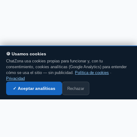
🍪 Usamos cookies
ChatZona usa cookies propias para funcionar y, con tu
consentimiento, cookies analíticas (Google Analytics) para entender
cómo se usa el sitio — sin publicidad.
Política de cookies
·
Privacidad
Rechazar
✓ Aceptar analíticas
Entrar al chat →
CZ