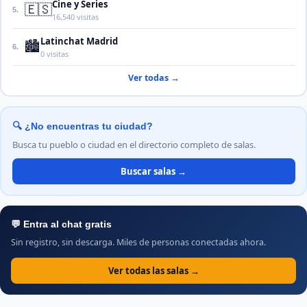
Cine y Series
🇪🇸
5.
16,540 visitas
Latinchat Madrid
🏙️
6.
0 visitas
Ver todas →
🔍 ¿No encuentras tu ciudad?
Busca tu pueblo o ciudad en el directorio completo de salas.
Buscar salas →
💬 Entra al chat gratis
Sin registro, sin descarga. Miles de personas conectadas ahora.
Ver todas las salas →