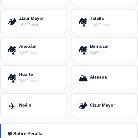
🏕️
🏘️
Zizur Mayor
Tafalla
16,000 hab.
11,000 hab.
🏘️
🏘️
Ansoáin
Berriozar
9,000 hab.
9,000 hab.
🏘️
🏔️
Huarte
Alsasua
7,000 hab.
✈️
🏕️
Noáin
Cizur Mayor
📖 Sobre Peralta