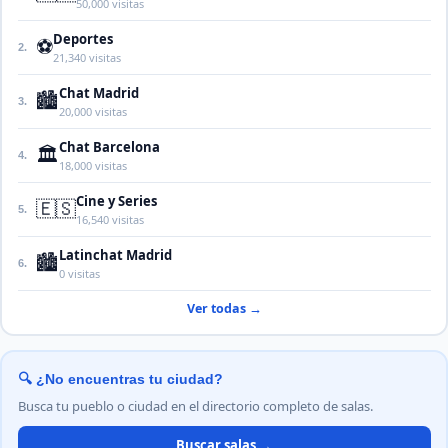
50,000 visitas
Deportes
⚽
2.
21,340 visitas
Chat Madrid
🏙️
3.
20,000 visitas
Chat Barcelona
🏛️
4.
18,000 visitas
Cine y Series
🇪🇸
5.
16,540 visitas
Latinchat Madrid
🏙️
6.
0 visitas
Ver todas →
🔍 ¿No encuentras tu ciudad?
Busca tu pueblo o ciudad en el directorio completo de salas.
Buscar salas →