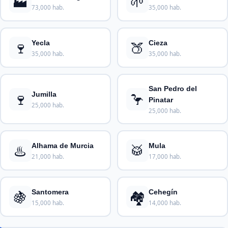
🏭
🌱
73,000 hab.
35,000 hab.
🍷
🍑
Yecla
Cieza
35,000 hab.
35,000 hab.
San Pedro del
🍷
🦩
Jumilla
Pinatar
25,000 hab.
25,000 hab.
♨️
🥁
Alhama de Murcia
Mula
21,000 hab.
17,000 hab.
🍇
🏘️
Santomera
Cehegín
15,000 hab.
14,000 hab.