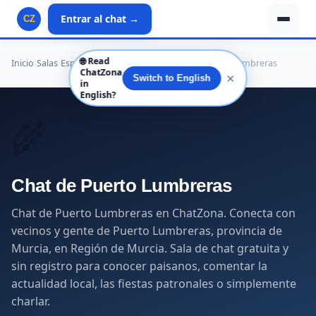
Entrar al chat →
CZ
🌐
Read
Inicio
›
Salas
›
España
›
Región de Murcia
›
Murcia
›
Puerto Lumbreras
ChatZona
✕
Switch to English
in
English?
🌾
Chat de Puerto Lumbreras
Chat de Puerto Lumbreras en ChatZona. Conecta con
vecinos y gente de Puerto Lumbreras, provincia de
Murcia, en Región de Murcia. Sala de chat gratuita y
sin registro para conocer paisanos, comentar la
actualidad local, las fiestas patronales o simplemente
charlar.