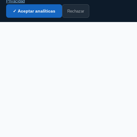
Privacidad
Rechazar
✓ Aceptar analíticas
Entrar al chat →
CZ
El portal de chat en español desde 2007.
Gratis, sin registro, para toda la comunidad
hispanohablante.
Español
English
CHAT
Todas las salas
Chat gratis
Chat sin registro