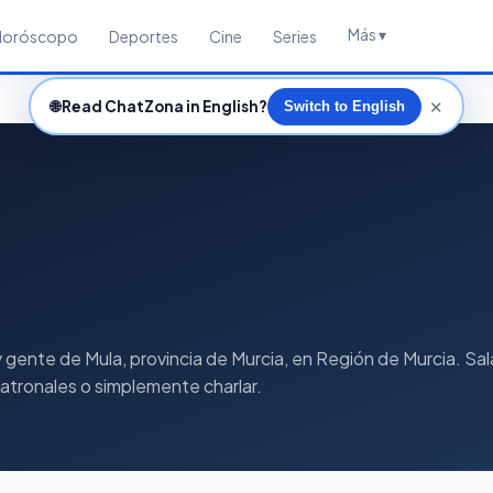
Más ▾
Horóscopo
Deportes
Cine
Series
✕
🌐
Read ChatZona in English?
Switch to English
nte de Mula, provincia de Murcia, en Región de Murcia. Sala 
 patronales o simplemente charlar.