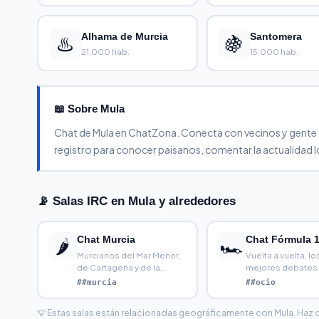
♨️
Alhama de Murcia
🍇
Santomera
21,000 hab.
15,000 hab.
📖 Sobre Mula
Chat de Mula en ChatZona. Conecta con vecinos y gente de 
registro para conocer paisanos, comentar la actualidad lo
📡 Salas IRC en Mula y alrededores
Chat Murcia
Chat Fórmula 
🌶️
🏎️
Murcianos del Mar Menor,
Vuelta a vuelta, lo
de Cartagena y de la
mejores debates 
huerta que alimenta medi
estrategias de pit
##murcia
##ocio
💡 Estas salas están relacionadas geográficamente con Mula. Haz cli