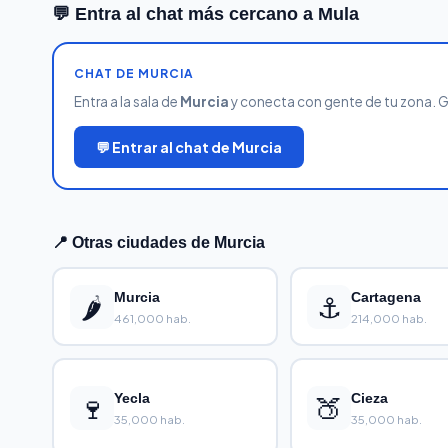
💬 Entra al chat más cercano a Mula
CHAT DE MURCIA
Entra a la sala de
Murcia
y conecta con gente de tu zona. Gra
💬 Entrar al chat de Murcia
📍 Otras ciudades de Murcia
🌶️
Murcia
⚓
Cartagena
461,000 hab.
214,000 hab.
🍷
Yecla
🍑
Cieza
35,000 hab.
35,000 hab.