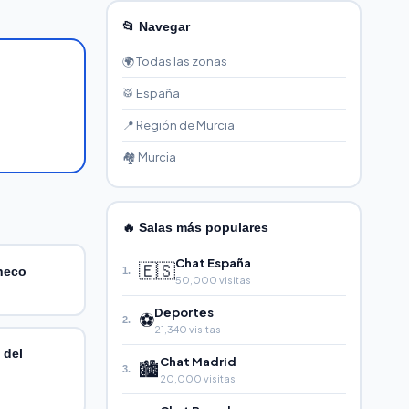
📂 Navegar
🌍 Todas las zonas
🥁 España
📍 Región de Murcia
🏘️ Murcia
🔥 Salas más populares
Chat España
🇪🇸
heco
1.
50,000 visitas
.
Deportes
⚽
2.
21,340 visitas
 del
Chat Madrid
🏙️
3.
20,000 visitas
.