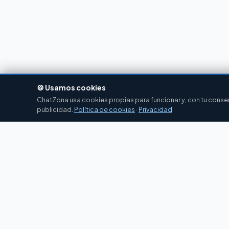
🍪 Usamos cookies
ChatZona usa cookies propias para funcionar y, con tu consent
publicidad.
Política de cookies
·
Privacidad
Chat
Zona
CZ
El portal de chat en español desde 2007.
Gratis, sin registro, para toda la comunidad
hispanohablante.