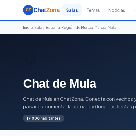
Chat
Zona
Salas
Temas
Noticias
CZ
Inicio
›
Salas
›
España
›
Región de Murcia
›
Murcia
›
Mula
🥁
Chat de Mula
Chat de Mula en ChatZona. Conecta con vecinos y ge
paisanos, comentar la actualidad local, las fiestas
17,000 habitantes