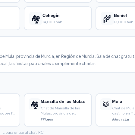
🏘️
Cehegín
🌾
Beniel
14,000 hab.
13,000 hab.
Mula, provincia de Murcia, en Región de Murcia. Sala de chat gratuita
cal, las fiestas patronales o simplemente charlar.
1
Mansilla de las Mulas
Mula
🏘️
🥁
s
Chat de Mansilla de las
Chat de Mula
sobre F1:
Mulas, provincia de
castillo en M
 stop
provincia de León
##leon
##murcia
c para entrar al chat IRC.