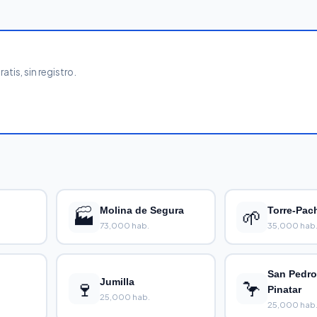
tis, sin registro.
🏭
Molina de Segura
🌱
Torre-Pac
73,000 hab.
35,000 hab
San Pedro
🍷
Jumilla
🦩
Pinatar
25,000 hab.
25,000 hab