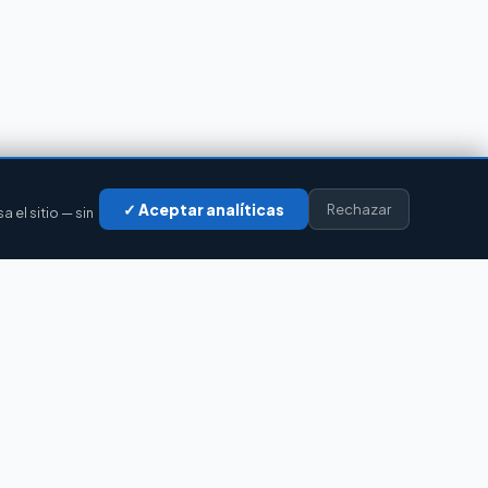
✓ Aceptar analíticas
Rechazar
el sitio — sin
LEGAL
Privacidad
Cookies
Aviso legal