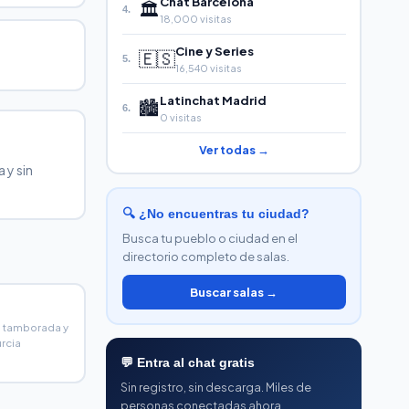
Chat Barcelona
🏛️
4.
18,000 visitas
Cine y Series
🇪🇸
5.
16,540 visitas
Latinchat Madrid
🏙️
6.
0 visitas
Ver todas →
 y sin
🔍 ¿No encuentras tu ciudad?
Busca tu pueblo o ciudad en el
directorio completo de salas.
Buscar salas →
, tamborada y
urcia
💬 Entra al chat gratis
Sin registro, sin descarga. Miles de
personas conectadas ahora.