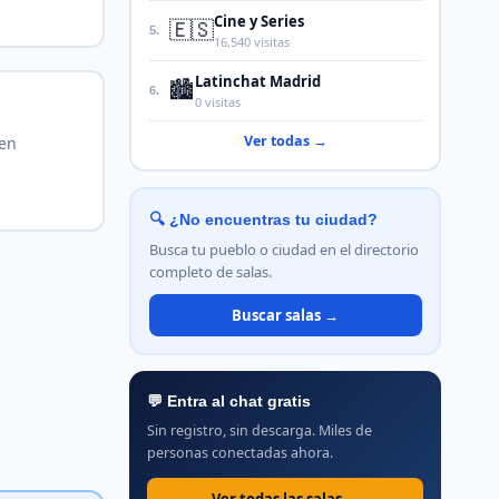
Cine y Series
🇪🇸
5.
16,540 visitas
Latinchat Madrid
🏙️
6.
0 visitas
Ver todas →
 en
🔍 ¿No encuentras tu ciudad?
Busca tu pueblo o ciudad en el directorio
completo de salas.
Buscar salas →
💬 Entra al chat gratis
Sin registro, sin descarga. Miles de
personas conectadas ahora.