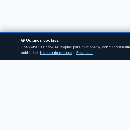
🍪 Usamos cookies
ChatZona usa cookies propias para funcionar y, con tu consentim
publicidad.
Política de cookies
·
Privacidad
Chat
Zona
CZ
El portal de chat en español desde 2007.
Gratis, sin registro, para toda la comunidad
hispanohablante.