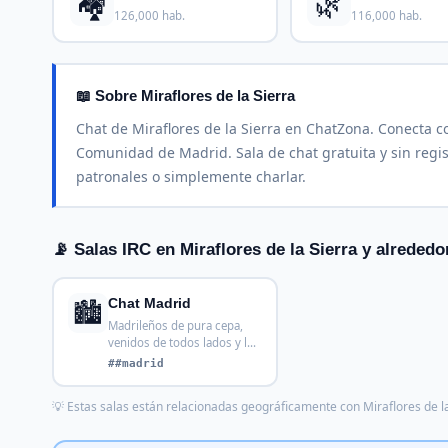
🏘️
🌿
126,000 hab.
116,000 hab.
📖 Sobre Miraflores de la Sierra
Chat de Miraflores de la Sierra en ChatZona. Conecta co
Comunidad de Madrid. Sala de chat gratuita y sin regist
patronales o simplemente charlar.
📡 Salas IRC en Miraflores de la Sierra y alrededo
🏙️
Chat Madrid
Madrileños de pura cepa,
venidos de todos lados y los
que ahora viven
##madrid
💡 Estas salas están relacionadas geográficamente con Miraflores de la 