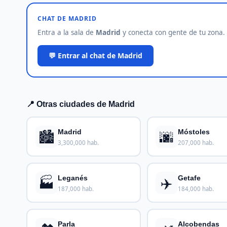
CHAT DE MADRID
Entra a la sala de
Madrid
y conecta con gente de tu zona. G
💬 Entrar al chat de Madrid
📍 Otras ciudades de Madrid
🏙️
🌆
Madrid
Móstoles
3,300,000 hab.
207,000 hab.
🏭
✈️
Leganés
Getafe
187,000 hab.
184,000 hab.
Parla
Alcobendas