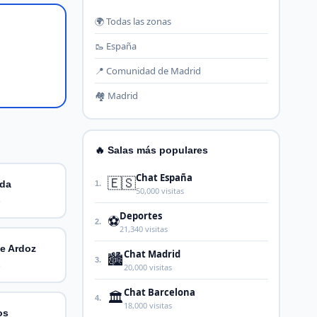
🌍 Todas las zonas
🥾 España
📍 Comunidad de Madrid
🏘️ Madrid
🔥 Salas más populares
Chat España
🇪🇸
ada
1.
50,000 visitas
.
Deportes
⚽
2.
21,340 visitas
de Ardoz
Chat Madrid
🏙️
3.
.
20,000 visitas
Chat Barcelona
🏛️
4.
18,000 visitas
os