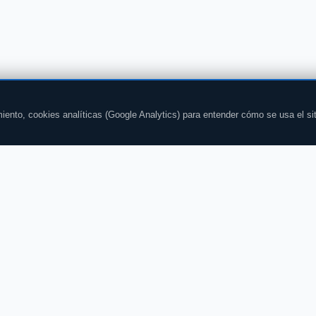
iento, cookies analíticas (Google Analytics) para entender cómo se usa el si
CHAT
CONTENIDOS
Todas las salas
Noticias
Chat gratis
Horóscopo
Chat sin registro
El tiempo
Chat gay
Deportes