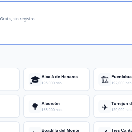
ratis, sin registro.
🎓
🏗️
Alcalá de Henares
Fuenlabr
195,000 hab.
192,000 hab
🌳
✈️
Alcorcón
Torrejón 
165,000 hab.
130,000 hab
Boadilla del Monte
Tres Cant