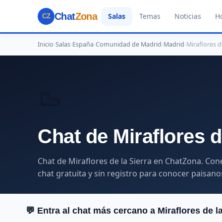
Chat
Zona
Salas
Temas
Noticias
H
CZ
Inicio
›
Salas
›
España
›
Comunidad de Madrid
›
Madrid
›
Miraflores d
🥾
Chat de Miraflores d
Chat de Miraflores de la Sierra en ChatZona. Con
chat gratuita y sin registro para conocer paisanos
💬 Entra al chat más cercano a Miraflores de la