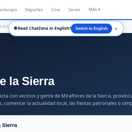
Más ▾
oróscopo
Deportes
Cine
Series
e la Sierra
✕
🌐
Read ChatZona in English?
Switch to English
e la Sierra
ecta con vecinos y gente de Miraflores de la Sierra, provin
, comentar la actualidad local, las fiestas patronales o sim
 Sierra