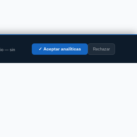
Rechazar
✓ Aceptar analíticas
tio — sin
LEGAL
Privacidad
Cookies
Aviso legal
Accesibilidad