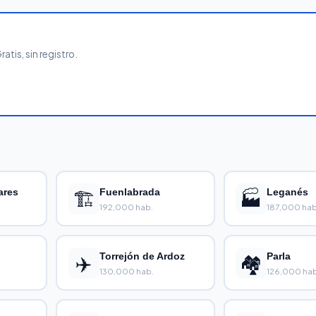
tis, sin registro.
ares
🏗️
Fuenlabrada
🏭
Leganés
192,000 hab.
187,000 hab
✈️
Torrejón de Ardoz
🏘️
Parla
130,000 hab.
126,000 hab