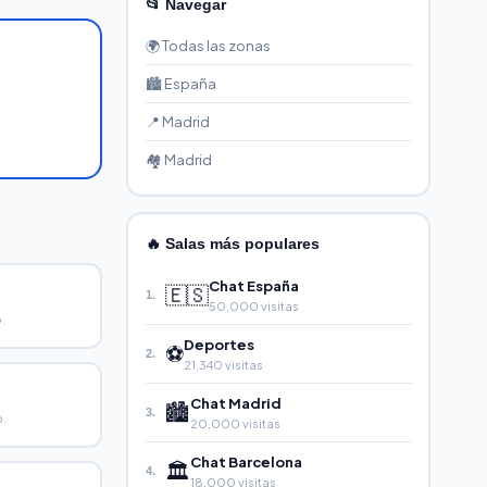
📂 Navegar
🌍 Todas las zonas
🏙️ España
📍 Madrid
🏘️ Madrid
🔥 Salas más populares
Chat España
🇪🇸
1.
50,000 visitas
.
Deportes
⚽
2.
21,340 visitas
Chat Madrid
🏙️
3.
.
20,000 visitas
Chat Barcelona
🏛️
4.
18,000 visitas