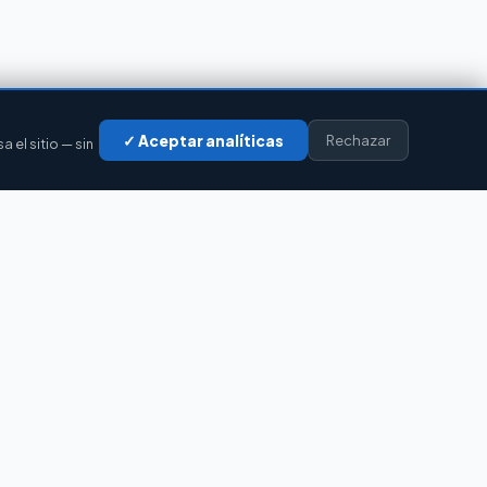
✓ Aceptar analíticas
Rechazar
el sitio — sin
LEGAL
Privacidad
Cookies
Aviso legal
Accesibilidad
Contacto