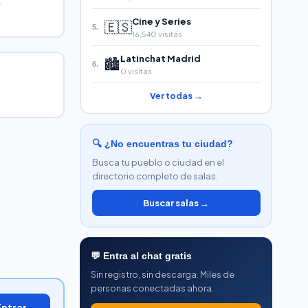
.
Cine y Series
🇪🇸
5.
16,540 visitas
Latinchat Madrid
🏙️
6.
0 visitas
Ver todas →
🔍 ¿No encuentras tu ciudad?
Busca tu pueblo o ciudad en el
directorio completo de salas.
Buscar salas →
💬 Entra al chat gratis
Sin registro, sin descarga. Miles de
personas conectadas ahora.
Entrar →