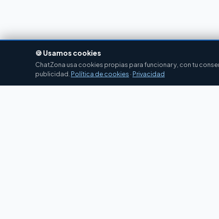
🍪 Usamos cookies
ChatZona usa cookies propias para funcionar y, con tu consent
publicidad.
Política de cookies
·
Privacidad
Chat
Zona
CZ
El portal de chat en español desde 2007.
Gratis, sin registro, para toda la comunidad
hispanohablante.
Español
English