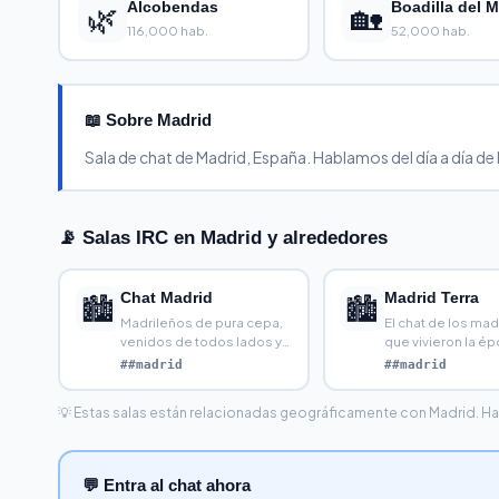
🌿
Alcobendas
🏡
Boadilla del 
116,000 hab.
52,000 hab.
📖 Sobre Madrid
Sala de chat de Madrid, España. Hablamos del día a día de 
📡 Salas IRC en Madrid y alrededores
Chat Madrid
Madrid Terra
🏙️
🏙️
Madrileños de pura cepa,
El chat de los mad
venidos de todos lados y
que vivieron la é
los que ahora viven
dorada del Terra C
##madrid
##madrid
💡 Estas salas están relacionadas geográficamente con Madrid. Haz c
💬 Entra al chat ahora