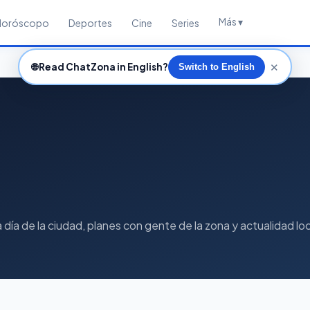
Más ▾
Horóscopo
Deportes
Cine
Series
✕
🌐
Read ChatZona in English?
Switch to English
día de la ciudad, planes con gente de la zona y actualidad loc