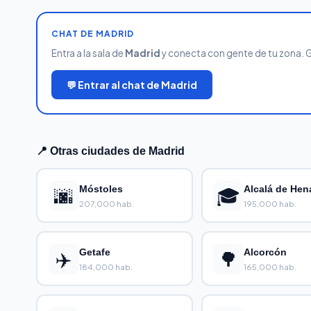
CHAT DE MADRID
Entra a la sala de
Madrid
y conecta con gente de tu zona. Gra
💬 Entrar al chat de Madrid
📍 Otras ciudades de Madrid
🌆
Móstoles
🎓
Alcalá de Hen
207,000 hab.
195,000 hab.
✈️
Getafe
🌳
Alcorcón
184,000 hab.
165,000 hab.