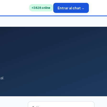
Entrar al chat →
3863
online
al.