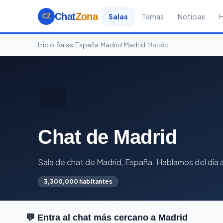
Chat
Zona
Salas
Temas
Noticias
CZ
Inicio
›
Salas
›
España
›
Madrid
›
Madrid
›
Madrid
🏙️
Chat de Madrid
Sala de chat de Madrid, España. Hablamos del día a 
3,300,000 habitantes
💬 Entra al chat más cercano a Madrid