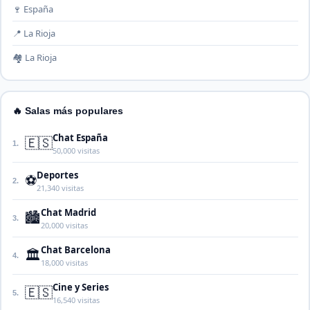
🍷 España
📍 La Rioja
🏘️ La Rioja
🔥 Salas más populares
Chat España
🇪🇸
1.
50,000 visitas
Deportes
⚽
2.
21,340 visitas
Chat Madrid
🏙️
3.
20,000 visitas
Chat Barcelona
🏛️
4.
18,000 visitas
Cine y Series
🇪🇸
5.
16,540 visitas