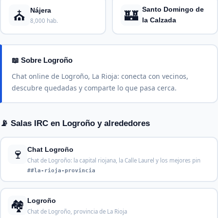
Santo Domingo de
⛪
🏰
Nájera
la Calzada
8,000 hab.
📖 Sobre Logroño
Chat online de Logroño, La Rioja: conecta con vecinos,
descubre quedadas y comparte lo que pasa cerca.
📡 Salas IRC en Logroño y alrededores
🍷
Chat Logroño
Chat de Logroño: la capital riojana, la Calle Laurel y los mejores pin
##la-rioja-provincia
🏘️
Logroño
Chat de Logroño, provincia de La Rioja