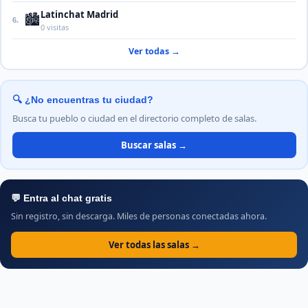
Latinchat Madrid
🏙️
6.
0 visitas
Ver todas →
🔍 ¿No encuentras tu ciudad?
Busca tu pueblo o ciudad en el directorio completo de salas.
Buscar salas →
💬 Entra al chat gratis
Sin registro, sin descarga. Miles de personas conectadas ahora.
Ver todas las salas →