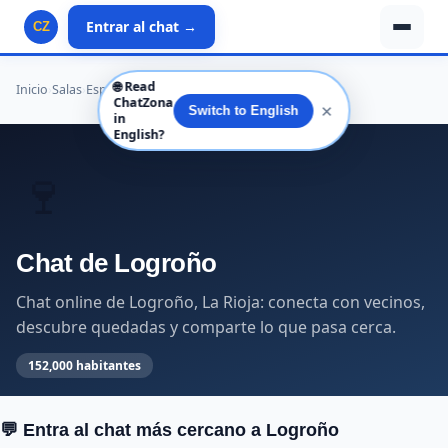
Entrar al chat →
CZ
🌐
Read
Inicio
›
Salas
›
España
›
La Rioja
›
La Rioja
›
Logroño
ChatZona
✕
Switch to English
in
English?
🍷
Chat de Logroño
Chat online de Logroño, La Rioja: conecta con vecinos,
descubre quedadas y comparte lo que pasa cerca.
152,000 habitantes
💬 Entra al chat más cercano a Logroño