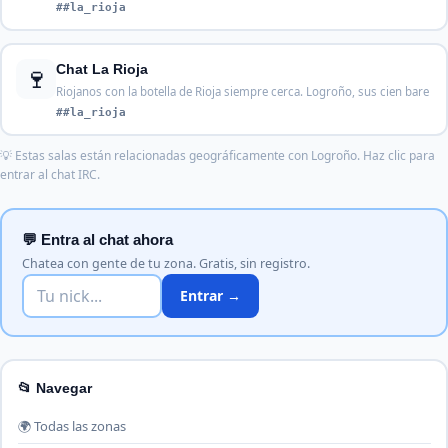
##la_rioja
🍷
Chat La Rioja
Riojanos con la botella de Rioja siempre cerca. Logroño, sus cien bare
##la_rioja
💡 Estas salas están relacionadas geográficamente con Logroño. Haz clic para
entrar al chat IRC.
💬 Entra al chat ahora
Chatea con gente de tu zona. Gratis, sin registro.
Entrar →
📂 Navegar
🌍 Todas las zonas