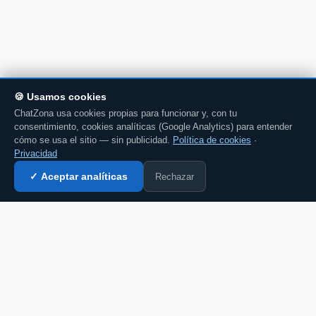
🍪 Usamos cookies
ChatZona usa cookies propias para funcionar y, con tu
consentimiento, cookies analíticas (Google Analytics) para entender
cómo se usa el sitio — sin publicidad.
Política de cookies
·
Privacidad
Rechazar
✓ Aceptar analíticas
Entrar al chat →
CZ
El portal de chat en español desde 2007.
Gratis, sin registro, para toda la comunidad