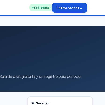
Entrar al chat →
3834
online
ala de chat gratuita y sin registro para conocer
📂 Navegar