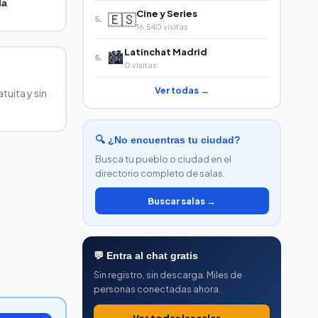
la
Cine y Series
🇪🇸
5.
16,540 visitas
Latinchat Madrid
🏙️
6.
0 visitas
Ver todas →
tuita y sin
🔍 ¿No encuentras tu ciudad?
Busca tu pueblo o ciudad en el
directorio completo de salas.
Buscar salas →
💬 Entra al chat gratis
Sin registro, sin descarga. Miles de
personas conectadas ahora.