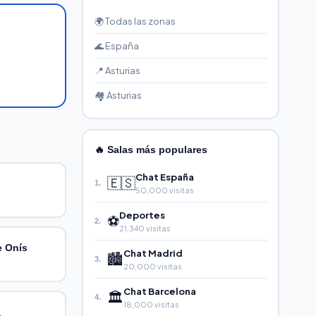
🌍 Todas las zonas
🌊 España
📍 Asturias
🏘️ Asturias
🔥 Salas más populares
Chat España
🇪🇸
1.
50,000 visitas
Deportes
⚽
2.
21,340 visitas
e Onís
Chat Madrid
🏙️
3.
20,000 visitas
Chat Barcelona
🏛️
4.
18,000 visitas