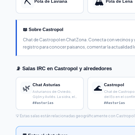
⛏️
🏔️
Pola de Laviana
Pola de Lena
📖 Sobre Castropol
Chat de Castropol en ChatZona. Conecta con vecinos y gent
registro para conocer paisanos, comentar la actualidad lo
📡 Salas IRC en Castropol y alrededores
Chat Asturias
Castropol
🌿
🌊
Asturianos de Oviedo,
Chat de Castropol,
Gijón y Avilés. La sidra, el
del Eo en el confí
cachopo y el verde
Asturias
##asturias
##asturias
💡 Estas salas están relacionadas geográficamente con Castropol. Ha