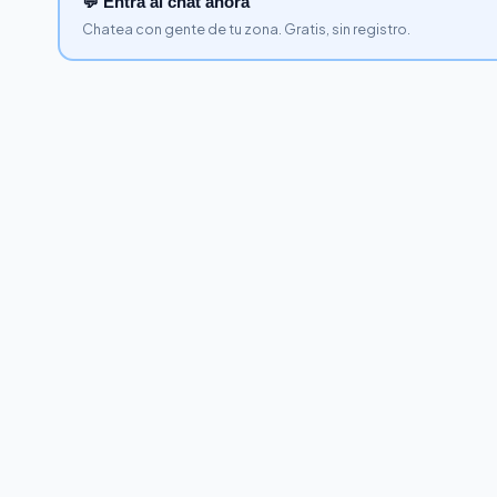
💬 Entra al chat ahora
Chatea con gente de tu zona. Gratis, sin registro.