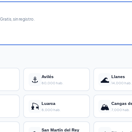
ratis, sin registro.
⚓
Avilés
🌊
Llanes
80,000 hab.
14,000 hab.
🎣
Luarca
🏔️
Cangas d
8,000 hab.
7,000 hab.
San Martín del Rey