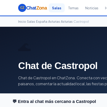
Chat
Zona
Salas
Temas
Noticias
CZ
Inicio
›
Salas
›
España
›
Asturias
›
Asturias
›
Castropol
🌊
Chat de Castropol
Chat de Castropol en ChatZona. Conecta con vecinos
paisanos, comentar la actualidad local, las fiestas
💬 Entra al chat más cercano a Castropol