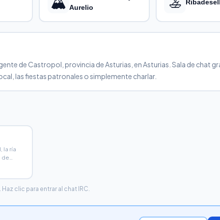
🏔️
🚣
Ribadesel
Aurelio
e de Castropol, provincia de Asturias, en Asturias. Sala de chat gra
cal, las fiestas patronales o simplemente charlar.
 la ría
n de
z clic para entrar al chat IRC.