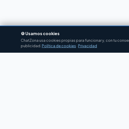
🍪 Usamos cookies
ChatZona usa cookies propias para funcionar y, con tu consent
publicidad.
Política de cookies
·
Privacidad
Chat
Zona
CZ
El portal de chat en español desde 2007.
Gratis, sin registro, para toda la comunidad
hispanohablante.
Español
English