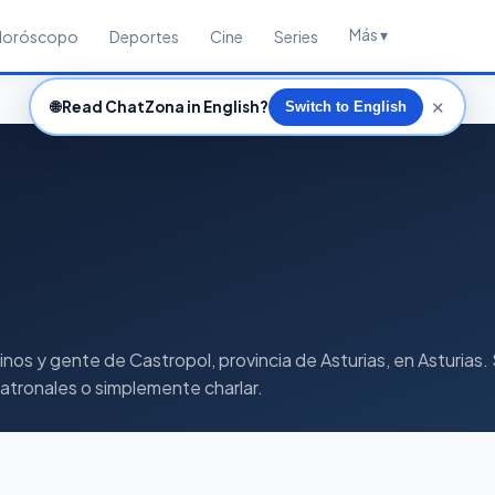
Más ▾
Horóscopo
Deportes
Cine
Series
✕
🌐
Read ChatZona in English?
Switch to English
 y gente de Castropol, provincia de Asturias, en Asturias. S
 patronales o simplemente charlar.