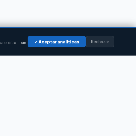
✓ Aceptar analíticas
Rechazar
el sitio — sin
LEGAL
Privacidad
Cookies
Aviso legal
Accesibilidad
Contacto