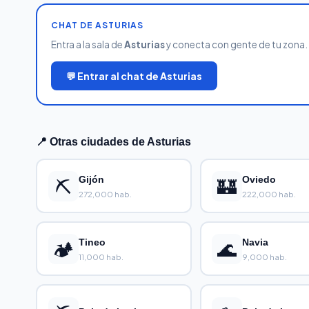
CHAT DE ASTURIAS
Entra a la sala de
Asturias
y conecta con gente de tu zona. G
💬 Entrar al chat de Asturias
📍 Otras ciudades de Asturias
⛏️
Gijón
🏰
Oviedo
272,000 hab.
222,000 hab.
🏕️
Tineo
🌊
Navia
11,000 hab.
9,000 hab.