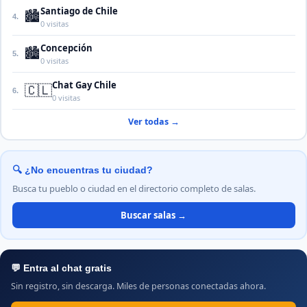
Santiago de Chile
🏙️
4.
0 visitas
Concepción
🏙️
5.
0 visitas
Chat Gay Chile
🇨🇱
6.
0 visitas
Ver todas →
🔍 ¿No encuentras tu ciudad?
Busca tu pueblo o ciudad en el directorio completo de salas.
Buscar salas →
💬 Entra al chat gratis
Sin registro, sin descarga. Miles de personas conectadas ahora.