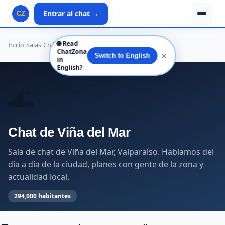
Entrar al chat →
CZ
🌐
Read
Inicio
›
Salas
›
Chile
›
Valparaíso
›
Valparaíso
›
Viña del Mar
ChatZona
✕
Switch to English
in
English?
🌊
Chat de Viña del Mar
Sala de chat de Viña del Mar, Valparaíso. Hablamos del
día a día de la ciudad, planes con gente de la zona y
actualidad local.
294,000 habitantes