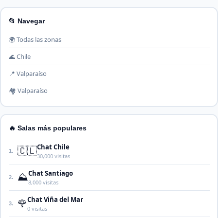
📂 Navegar
🌍 Todas las zonas
🌊 Chile
📍 Valparaíso
🏘️ Valparaíso
🔥 Salas más populares
Chat Chile
🇨🇱
1.
30,000 visitas
Chat Santiago
⛰️
2.
8,000 visitas
Chat Viña del Mar
🌹
3.
0 visitas