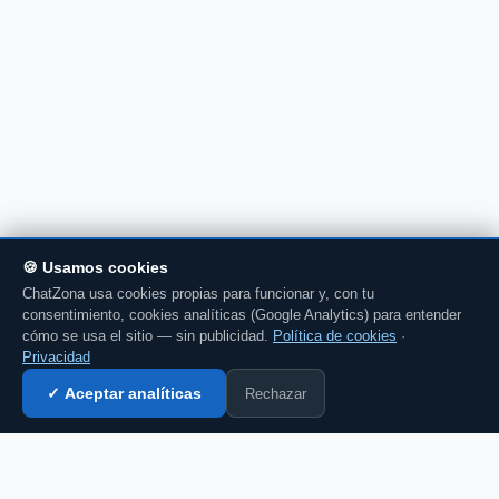
🍪 Usamos cookies
ChatZona usa cookies propias para funcionar y, con tu
consentimiento, cookies analíticas (Google Analytics) para entender
cómo se usa el sitio — sin publicidad.
Política de cookies
·
Privacidad
Rechazar
✓ Aceptar analíticas
Entrar al chat →