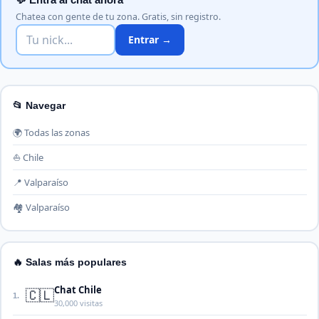
Chatea con gente de tu zona. Gratis, sin registro.
Entrar →
📂 Navegar
🌍 Todas las zonas
⛵ Chile
📍 Valparaíso
🏘️ Valparaíso
🔥 Salas más populares
Chat Chile
🇨🇱
1.
30,000 visitas