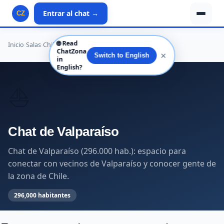
Entrar al chat →
CZ
🌐
Read
Inicio
›
Salas
›
Chile
›
Valparaíso
›
Valparaíso
›
Valparaíso
ChatZona
✕
Switch to English
in
English?
⛵
Chat de Valparaíso
Chat de Valparaíso (296.000 hab.): espacio para
conectar con vecinos de Valparaíso y conocer gente de
la zona de Chile.
296,000 habitantes