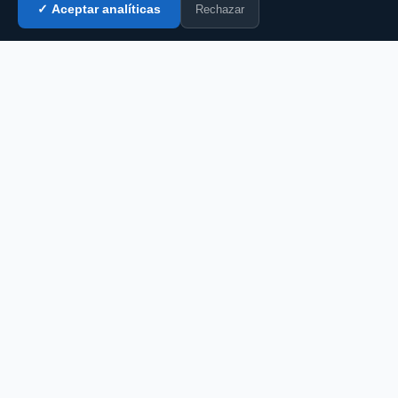
Rechazar
✓ Aceptar analíticas
Entrar al chat →
CZ
El portal de chat en español desde 2007.
Gratis, sin registro, para toda la comunidad
hispanohablante.
Español
English
CHAT
Todas las salas
Chat gratis
Chat sin registro
Chat gay