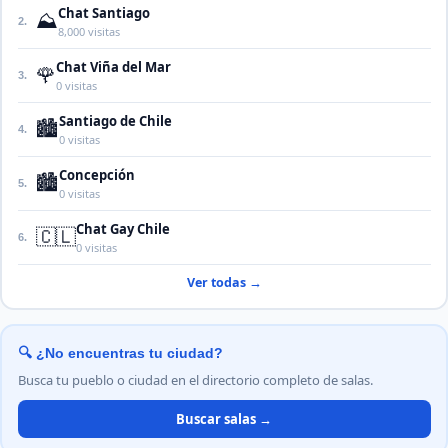
Chat Santiago
⛰️
2.
8,000 visitas
Chat Viña del Mar
🌹
3.
0 visitas
Santiago de Chile
🏙️
4.
0 visitas
Concepción
🏙️
5.
0 visitas
Chat Gay Chile
🇨🇱
6.
0 visitas
Ver todas →
🔍 ¿No encuentras tu ciudad?
Busca tu pueblo o ciudad en el directorio completo de salas.
Buscar salas →