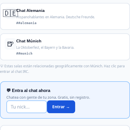
🇩🇪
Chat Alemania
Hispanohablantes en Alemania. Deutsche Freunde.
##alemania
🍺
Chat Múnich
La Oktoberfest, el Bayern y la Bavaria.
##munich
💡 Estas salas están relacionadas geográficamente con Múnich. Haz clic para
entrar al chat IRC.
💬 Entra al chat ahora
Chatea con gente de tu zona. Gratis, sin registro.
Entrar →