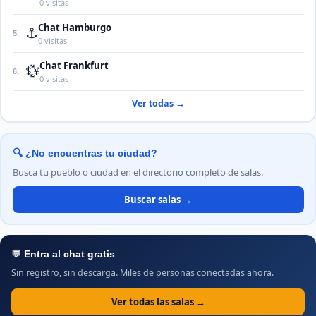
0 visitas
Chat Hamburgo
⚓
5.
0 visitas
Chat Frankfurt
💱
6.
0 visitas
Ver todas →
🔍 ¿No encuentras tu ciudad?
Busca tu pueblo o ciudad en el directorio completo de salas.
Buscar salas →
💬 Entra al chat gratis
Sin registro, sin descarga. Miles de personas conectadas ahora.
Ver todas las salas →