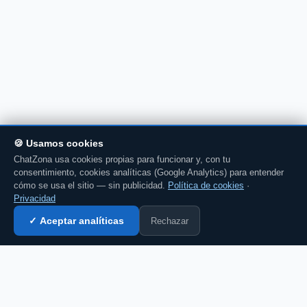
🍪 Usamos cookies
ChatZona usa cookies propias para funcionar y, con tu
consentimiento, cookies analíticas (Google Analytics) para entender
cómo se usa el sitio — sin publicidad.
Política de cookies
·
Privacidad
Rechazar
✓ Aceptar analíticas
Entrar al chat →
CZ