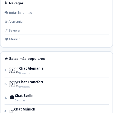
📂 Navegar
🌍 Todas las zonas
🍺 Alemania
📍 Baviera
🏘️ Múnich
🔥 Salas más populares
Chat Alemania
🇩🇪
1.
0 visitas
Chat Francfort
🇩🇪
2.
0 visitas
Chat Berlín
🏛️
3.
0 visitas
Chat Múnich
🍺
4.