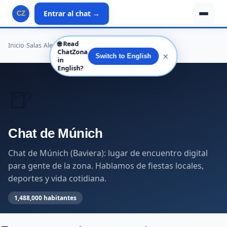
Entrar al chat →
CZ
🌐
Read
Inicio
›
Salas
›
Alemania
›
Baviera
›
Múnich
›
Múnich
ChatZona
✕
Switch to English
in
English?
🍺
Chat de Múnich
Chat de Múnich (Baviera): lugar de encuentro digital
para gente de la zona. Hablamos de fiestas locales,
deportes y vida cotidiana.
1,488,000 habitantes